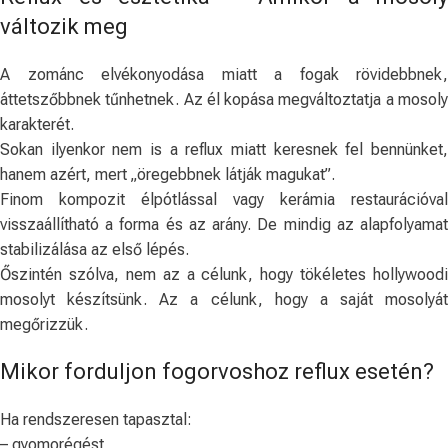
változik meg
A zománc elvékonyodása miatt a fogak rövidebbnek,
áttetszőbbnek tűnhetnek. Az él kopása megváltoztatja a mosoly
karakterét.
Sokan ilyenkor nem is a reflux miatt keresnek fel bennünket,
hanem azért, mert „öregebbnek látják magukat”.
Finom kompozit élpótlással vagy kerámia restaurációval
visszaállítható a forma és az arány. De mindig az alapfolyamat
stabilizálása az első lépés.
Őszintén szólva, nem az a célunk, hogy tökéletes hollywoodi
mosolyt készítsünk. Az a célunk, hogy a saját mosolyát
megőrizzük.
Mikor forduljon fogorvoshoz reflux esetén?
Ha rendszeresen tapasztal:
– gyomorégést