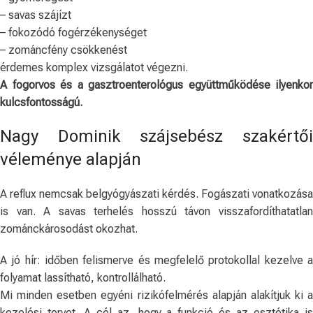
– savas szájízt
– fokozódó fogérzékenységet
– zománcfény csökkenést
érdemes komplex vizsgálatot végezni.
A fogorvos és a gasztroenterológus együttműködése ilyenkor
kulcsfontosságú.
Nagy Dominik szájsebész szakértői
véleménye alapján
A reflux nemcsak belgyógyászati kérdés. Fogászati vonatkozása
is van. A savas terhelés hosszú távon visszafordíthatatlan
zománckárosodást okozhat.
A jó hír: időben felismerve és megfelelő protokollal kezelve a
folyamat lassítható, kontrollálható.
Mi minden esetben egyéni rizikófelmérés alapján alakítjuk ki a
kezelési tervet. A cél az, hogy a funkció és az esztétika is