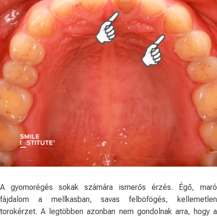
A gyomorégés sokak számára ismerős érzés. Égő, maró
fájdalom a mellkasban, savas felböfögés, kellemetlen
torokérzet. A legtöbben azonban nem gondolnak arra, hogy a