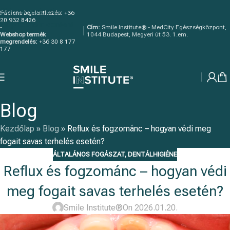
Skip to navigation
Páciens bejelentkezés:
+36
20 932 8426
Skip to main content
-
Cím:
Smile Institute® - MedCity Egészségközpont,
Webshop termék
1044 Budapest, Megyeri út 53. 1.em.
megrendelés:
+36 30 8 177
177
Blog
Kezdőlap
»
Blog
»
Reflux és fogzománc – hogyan védi meg
fogait savas terhelés esetén?
ÁLTALÁNOS FOGÁSZAT
,
DENTÁLHIGIÉNE
Reflux és fogzománc – hogyan védi
meg fogait savas terhelés esetén?
Smile Institute®
On 2026.01.20.