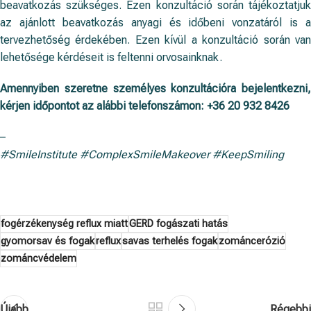
beavatkozás szükséges. Ezen konzultáció során tájékoztatjuk
az ajánlott beavatkozás anyagi és időbeni vonzatáról is a
tervezhetőség érdekében. Ezen kívül a konzultáció során van
lehetősége kérdéseit is feltenni orvosainknak.
Amennyiben szeretne személyes konzultációra bejelentkezni,
kérjen időpontot az alábbi telefonszámon:
+36 20 932 8426
–
#SmileInstitute #ComplexSmileMakeover #KeepSmiling
fogérzékenység reflux miatt
GERD fogászati hatás
gyomorsav és fogak
reflux
savas terhelés fogak
zománcerózió
zománcvédelem
Újabb
Régebbi