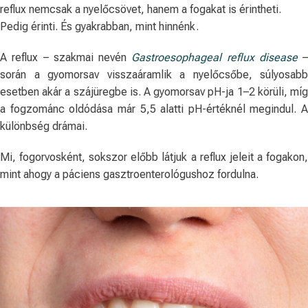
reflux nemcsak a nyelőcsövet, hanem a fogakat is érintheti.
Pedig érinti. És gyakrabban, mint hinnénk.
A reflux – szakmai nevén
Gastroesophageal reflux disease
–
során a gyomorsav visszaáramlik a nyelőcsőbe, súlyosabb
esetben akár a szájüregbe is. A gyomorsav pH-ja 1–2 körüli, míg
a fogzománc oldódása már 5,5 alatti pH-értéknél megindul. A
különbség drámai.
Mi, fogorvosként, sokszor előbb látjuk a reflux jeleit a fogakon,
mint ahogy a páciens gasztroenterológushoz fordulna.