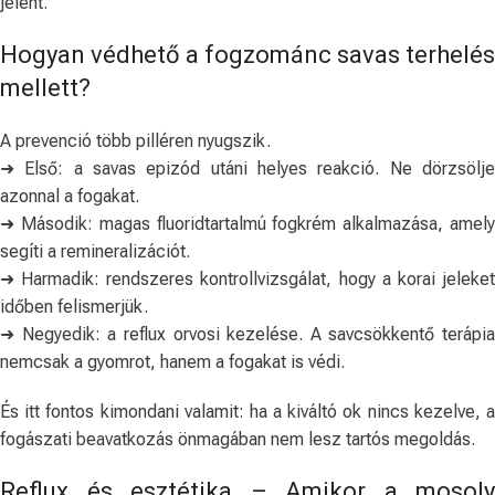
jelent.
Hogyan védhető a fogzománc savas terhelés
mellett?
A prevenció több pilléren nyugszik.
➜ Első: a savas epizód utáni helyes reakció. Ne dörzsölje
azonnal a fogakat.
➜ Második: magas fluoridtartalmú fogkrém alkalmazása, amely
segíti a remineralizációt.
➜ Harmadik: rendszeres kontrollvizsgálat, hogy a korai jeleket
időben felismerjük.
➜ Negyedik: a reflux orvosi kezelése. A savcsökkentő terápia
nemcsak a gyomrot, hanem a fogakat is védi.
És itt fontos kimondani valamit: ha a kiváltó ok nincs kezelve, a
fogászati beavatkozás önmagában nem lesz tartós megoldás.
Reflux és esztétika – Amikor a mosoly