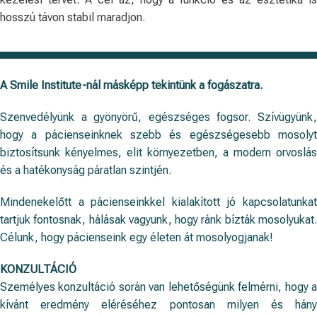
hosszú távon stabil maradjon.
A Smile Institute-nál másképp tekintünk a fogászatra.
Szenvedélyünk a gyönyörű, egészséges fogsor. Szívügyünk,
hogy a pácienseinknek szebb és egészségesebb mosolyt
biztosítsunk kényelmes, elit környezetben, a modern orvoslás
és a hatékonyság páratlan szintjén.
Mindenekelőtt a pácienseinkkel kialakított jó kapcsolatunkat
tartjuk fontosnak, hálásak vagyunk, hogy ránk bízták mosolyukat.
Célunk, hogy pácienseink egy életen át mosolyogjanak!
KONZULTÁCIÓ
Személyes konzultáció során van lehetőségünk felmérni, hogy a
kívánt eredmény eléréséhez pontosan milyen és hány