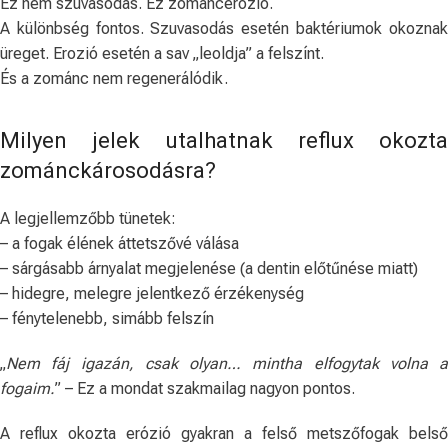
Ez nem szuvasodás. Ez zománcerózió.
A különbség fontos. Szuvasodás esetén baktériumok okoznak
üreget. Erozió esetén a sav „leoldja” a felszínt.
És a zománc nem regenerálódik.
Milyen jelek utalhatnak reflux okozta
zománckárosodásra?
A legjellemzőbb tünetek:
– a fogak élének áttetszővé válása
– sárgásabb árnyalat megjelenése (a dentin előtűnése miatt)
– hidegre, melegre jelentkező érzékenység
– fénytelenebb, simább felszín
„
Nem fáj igazán, csak olyan… mintha elfogytak volna a
fogaim.
” – Ez a mondat szakmailag nagyon pontos.
A reflux okozta erózió gyakran a felső metszőfogak belső