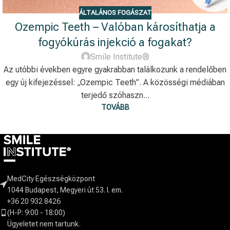
ÁLTALÁNOS FOGÁSZAT
Ozempic Teeth – Valóban károsíthatja a
fogyókúrás injekció a fogakat?
Smile Institute®
Az utóbbi években egyre gyakrabban találkozunk a rendelőben
egy új kifejezéssel: „Ozempic Teeth”. A közösségi médiában
terjedő szóhaszn...
TOVÁBB
MedCity Egészségközpont
1044 Budapest, Megyeri út 53. I. em.
+36 20 932 8426
(H-P: 9:00 - 18:00)
Ügyeletet nem tartunk.