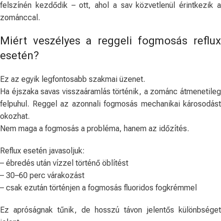
felszínén kezdődik – ott, ahol a sav közvetlenül érintkezik a
zománccal.
Miért veszélyes a reggeli fogmosás reflux
esetén?
Ez az egyik legfontosabb szakmai üzenet.
Ha éjszaka savas visszaáramlás történik, a zománc átmenetileg
felpuhul. Reggel az azonnali fogmosás mechanikai károsodást
okozhat.
Nem maga a fogmosás a probléma, hanem az időzítés.
Reflux esetén javasoljuk:
– ébredés után vízzel történő öblítést
– 30–60 perc várakozást
– csak ezután történjen a fogmosás fluoridos fogkrémmel
Ez apróságnak tűnik, de hosszú távon jelentős különbséget