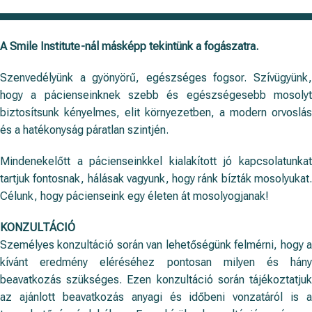
A Smile Institute-nál másképp tekintünk a fogászatra.
Szenvedélyünk a gyönyörű, egészséges fogsor. Szívügyünk,
hogy a pácienseinknek szebb és egészségesebb mosolyt
biztosítsunk kényelmes, elit környezetben, a modern orvoslás
és a hatékonyság páratlan szintjén.
Mindenekelőtt a pácienseinkkel kialakított jó kapcsolatunkat
tartjuk fontosnak, hálásak vagyunk, hogy ránk bízták mosolyukat.
Célunk, hogy pácienseink egy életen át mosolyogjanak!
KONZULTÁCIÓ
Személyes konzultáció során van lehetőségünk felmérni, hogy a
kívánt eredmény eléréséhez pontosan milyen és hány
beavatkozás szükséges. Ezen konzultáció során tájékoztatjuk
az ajánlott beavatkozás anyagi és időbeni vonzatáról is a