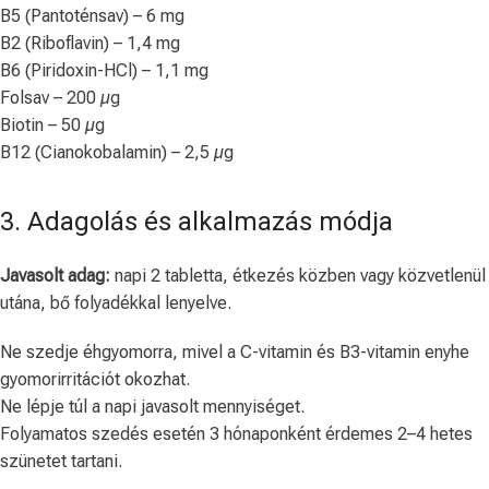
B5 (Pantoténsav) – 6 mg
B2 (Riboflavin) – 1,4 mg
B6 (Piridoxin-HCl) – 1,1 mg
Folsav – 200 µg
Biotin – 50 µg
B12 (Cianokobalamin) – 2,5 µg
3. Adagolás és alkalmazás módja
Javasolt adag:
napi 2 tabletta, étkezés közben vagy közvetlenül
utána, bő folyadékkal lenyelve.
Ne szedje éhgyomorra, mivel a C-vitamin és B3-vitamin enyhe
gyomorirritációt okozhat.
Ne lépje túl a napi javasolt mennyiséget.
Folyamatos szedés esetén 3 hónaponként érdemes 2–4 hetes
szünetet tartani.