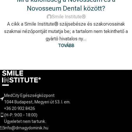
Novosseum Dental között?
Smile Institute®
A cikk a Smile Institute® szájsebésze és szakorvosainak
szakmai nézőpontját mutatja be; a tartalom nem tekinthető a
gyártó hivatalos ny...
TOVÁBB
MedCity Egészségközpont
1044 Budapest, Megyeri út 53. I. em.
+36 20 932 8426
(H-P: 9:00 - 18:00)
Ügyeletet nem tartunk.
info@drnagydominik.hu