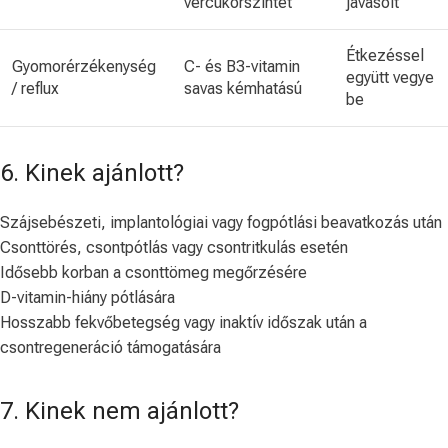
vércukorszintet
javasolt
Étkezéssel
Gyomorérzékenység
C- és B3-vitamin
együtt vegye
/ reflux
savas kémhatású
be
6. Kinek ajánlott?
Szájsebészeti, implantológiai vagy fogpótlási beavatkozás után
Csonttörés, csontpótlás vagy csontritkulás esetén
Idősebb korban a csonttömeg megőrzésére
D-vitamin-hiány pótlására
Hosszabb fekvőbetegség vagy inaktív időszak után a
csontregeneráció támogatására
7. Kinek nem ajánlott?