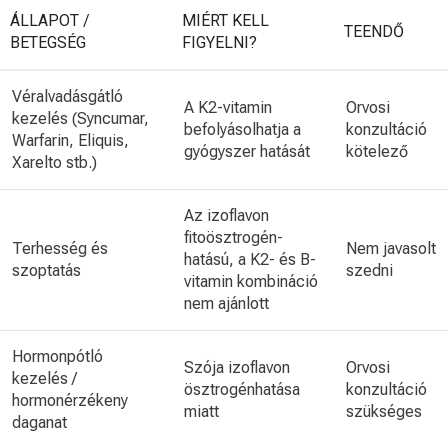
ÁLLAPOT /
MIÉRT KELL
TEENDŐ
BETEGSÉG
FIGYELNI?
Véralvadásgátló
A K2-vitamin
Orvosi
kezelés (Syncumar,
befolyásolhatja a
konzultáció
Warfarin, Eliquis,
gyógyszer hatását
kötelező
Xarelto stb.)
Az izoflavon
fitoösztrogén-
Terhesség és
Nem javasolt
hatású, a K2- és B-
szoptatás
szedni
vitamin kombináció
nem ajánlott
Hormonpótló
Szója izoflavon
Orvosi
kezelés /
ösztrogénhatása
konzultáció
hormonérzékeny
miatt
szükséges
daganat