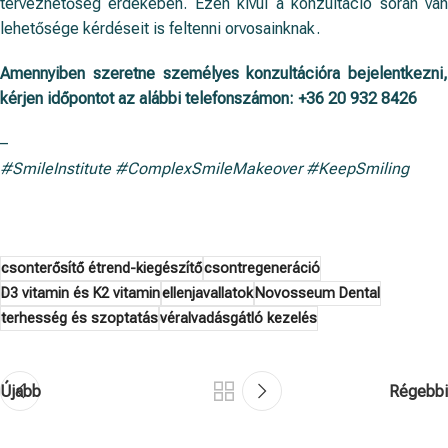
tervezhetőség érdekében. Ezen kívül a konzultáció során van
lehetősége kérdéseit is feltenni orvosainknak.
Amennyiben szeretne személyes konzultációra bejelentkezni,
kérjen időpontot az alábbi telefonszámon:
+36 20 932 8426
–
#SmileInstitute #ComplexSmileMakeover #KeepSmiling
csonterősítő étrend-kiegészítő
csontregeneráció
D3 vitamin és K2 vitamin
ellenjavallatok
Novosseum Dental
terhesség és szoptatás
véralvadásgátló kezelés
Újabb
Régebbi