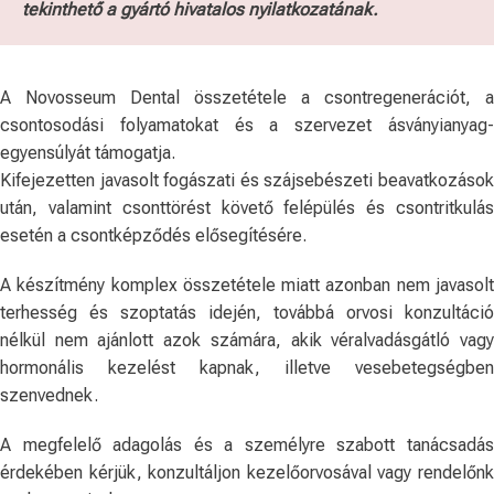
tekinthető a gyártó hivatalos nyilatkozatának.
A Novosseum Dental összetétele a csontregenerációt, a
csontosodási folyamatokat és a szervezet ásványianyag-
egyensúlyát támogatja.
Kifejezetten javasolt fogászati és szájsebészeti beavatkozások
után, valamint csonttörést követő felépülés és csontritkulás
esetén a csontképződés elősegítésére.
A készítmény komplex összetétele miatt azonban nem javasolt
terhesség és szoptatás idején, továbbá orvosi konzultáció
nélkül nem ajánlott azok számára, akik véralvadásgátló vagy
hormonális kezelést kapnak, illetve vesebetegségben
szenvednek.
A megfelelő adagolás és a személyre szabott tanácsadás
érdekében kérjük, konzultáljon kezelőorvosával vagy rendelőnk