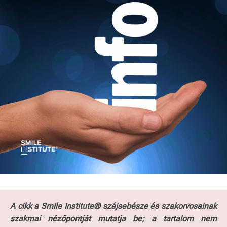
A cikk a Smile Institute® szájsebésze és szakorvosainak
szakmai nézőpontját mutatja be; a tartalom nem