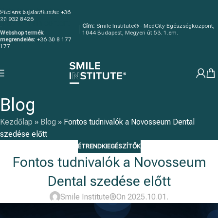
Skip to navigation
Páciens bejelentkezés:
+36
20 932 8426
Skip to main content
-
Cím:
Smile Institute® - MedCity Egészségközpont,
Webshop termék
1044 Budapest, Megyeri út 53. 1.em.
megrendelés:
+36 30 8 177
177
Blog
Kezdőlap
»
Blog
»
Fontos tudnivalók a Novosseum Dental
szedése előtt
ÉTRENDKIEGÉSZÍTŐK
Fontos tudnivalók a Novosseum
Dental szedése előtt
Smile Institute®
On 2025.10.01.