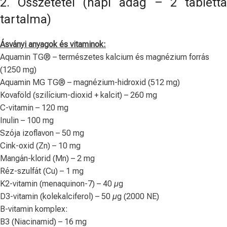
2. Összetétel (napi adag – 2 tabletta
tartalma)
Ásványi anyagok és vitaminok:
Aquamin TG® – természetes kalcium és magnézium forrás
(1250 mg)
Aquamin MG TG® – magnézium-hidroxid (512 mg)
Kovaföld (szilícium-dioxid + kalcit) – 260 mg
C-vitamin – 120 mg
Inulin – 100 mg
Szója izoflavon – 50 mg
Cink-oxid (Zn) – 10 mg
Mangán-klorid (Mn) – 2 mg
Réz-szulfát (Cu) – 1 mg
K2-vitamin (menaquinon-7) – 40 µg
D3-vitamin (kolekalciferol) – 50 µg (2000 NE)
B-vitamin komplex:
B3 (Niacinamid) – 16 mg