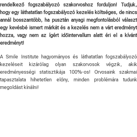
rendelkező fogszabályozó szakorvoshoz forduljon! Tudjuk,
hogy egy láthatatlan fogszabályozó kezelés költséges, de nincs
annál bosszantóbb, ha pusztán anyagi megfontolásból választ
egy kevésbé ismert márkát és a kezelés nem a várt eredményt
hozza, vagy nem az ígért időintervallum alatt éri el a kívánt
eredményt!
A Smile Institute hagyományos és láthatatlan fogszabályozó
kezeléseit kizárólag olyan szakorvosok végzik, akik
eredményességi statisztikája 100%-os! Orvosaink szakmai
tapasztalata hihetetlen előny, minden problémára tudunk
megoldást kínálni!