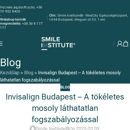
Skip to navigation
Páciens bejelentkezés:
+36
20 932 8426
Skip to main content
-
Cím:
Smile Institute® - MedCity Egészségközpont,
Webshop termék
1044 Budapest, Megyeri út 53. 1.em.
megrendelés:
+36 30 8 177
177
Blog
Kezdőlap
»
Blog
»
Invisalign Budapest – A tökéletes mosoly
láthatatlan fogszabályozással
BLOG
Invisalign Budapest – A tökéletes
mosoly láthatatlan
fogszabályozással
Smile Institute®
On 2025.03.09.