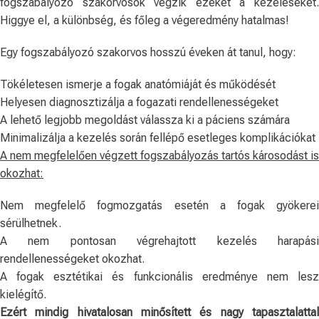
fogszabályozó szakorvosok végzik ezeket a kezeléseket.
Higgye el, a különbség, és főleg a végeredmény hatalmas!
Egy fogszabályozó szakorvos hosszú éveken át tanul, hogy:
Tökéletesen ismerje a fogak anatómiáját és működését
Helyesen diagnosztizálja a fogazati rendellenességeket
A lehető legjobb megoldást válassza ki a páciens számára
Minimalizálja a kezelés során fellépő esetleges komplikációkat
A nem megfelelően végzett fogszabályozás tartós károsodást is
okozhat:
Nem megfelelő fogmozgatás esetén a fogak gyökerei
sérülhetnek.
A nem pontosan végrehajtott kezelés harapási
rendellenességeket okozhat.
A fogak esztétikai és funkcionális eredménye nem lesz
kielégítő.
Ezért mindig hivatalosan minősített és nagy tapasztalattal