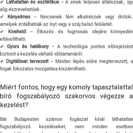
✔
Láthatatlan és esztétikus
– A sínek teljesen átlátszóak, íg
alig észrevehetőek.
✔
Kényelmes
– Nincsenek fém alkatrészek vagy drótok
amelyek irritálhatnák az ínyt vagy a száj belső felületét.
✔
Kivehető
– Étkezés és fogmosás idejére könnyedé
eltávolítható.
✔
Gyors és hatékony
– A technológia pontos előrejelzést
biztosít a kezelés várható időtartamáról.
✔
Digitálisan tervezett
– Minden lépés előre megtervezett, a
fogak fokozatos mozgatása kiszámítható.
Miért fontos, hogy egy komoly tapasztalattal
bíró fogszabályozó szakorvos végezze a
kezelést?
Bár Budapesten számos fogászat kínál láthatatlan
fogszabályozó kezeléseket, nem minden esetben