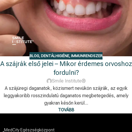
BLOG
,
DENTÁLHIGIÉNE
,
IMMUNRENDSZER
A szájrák első jelei – Mikor érdemes orvoshoz
fordulni?
Smile Institute®
A szájüregi daganatok, közismert nevükön szájrák, az egyik
leggyakoribb rosszindulatú daganatos megbetegedés, amely
gyakran későn kerül...
TOVÁBB
MedCity Egészségközpont