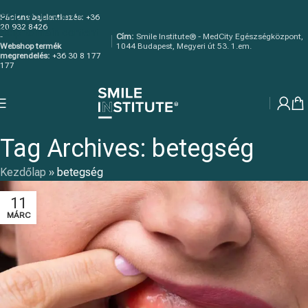
Skip to navigation
Páciens bejelentkezés:
+36
20 932 8426
Skip to main content
-
Cím:
Smile Institute® - MedCity Egészségközpont,
Webshop termék
1044 Budapest, Megyeri út 53. 1.em.
megrendelés:
+36 30 8 177
177
Tag Archives: betegség
Kezdőlap
»
betegség
11
MÁRC