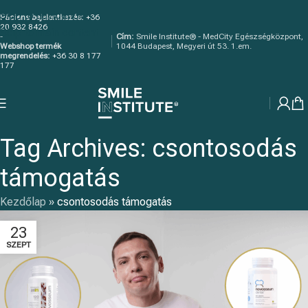
Skip to navigation
Páciens bejelentkezés:
+36
20 932 8426
Skip to main content
-
Cím:
Smile Institute® - MedCity Egészségközpont,
Webshop termék
1044 Budapest, Megyeri út 53. 1.em.
megrendelés:
+36 30 8 177
177
Tag Archives: csontosodás
támogatás
Kezdőlap
»
csontosodás támogatás
23
SZEPT