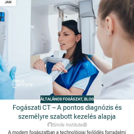
JAN
ÁLTALÁNOS FOGÁSZAT
,
BLOG
Fogászati CT – A pontos diagnózis és
személyre szabott kezelés alapja
Smile Institute®
A modern fogászatban a technológiai fejlődés forradalmi