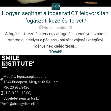
BLOG
Hogyan segíthet a fogászati CT felgyorsítani
fogászati ​​kezelési tervet?
Smile Institute®
A fogászati kezelési terv egy átfogó és személyre szabott
stratégia, amelyet a páciens konkrét szájegészségügyi
igényeinek kielégítésér...
TOVÁBB
MedCity Egészségközpont
1044 Budapest, Megyeri út 53. I. em.
+36 20 932 8426
(H-P: 9:00 - 18:00)
Ügyeletet nem tartunk.
info@drnagydominik.hu