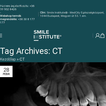
Skip to navigation
Páciens bejelentkezés:
+36
20 932 8426
Skip to main content
-
Cím:
Smile Institute® - MedCity Egészségközpont,
Webshop termék
1044 Budapest, Megyeri út 53. 1.em.
megrendelés:
+36 30 8 177
177
Tag Archives: CT
Kezdőlap
»
CT
28
FEBR