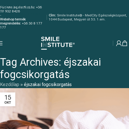
Skip to navigation
Páciens bejelentkezés:
+36
20 932 8426
Skip to main content
-
Cím:
Smile Institute® - MedCity Egészségközpont,
Webshop termék
1044 Budapest, Megyeri út 53. 1.em.
megrendelés:
+36 30 8 177
177
Tag Archives: éjszakai
fogcsikorgatás
Kezdőlap
»
éjszakai fogcsikorgatás
15
OKT