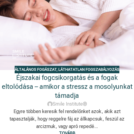
ÁLTALÁNOS FOGÁSZAT
,
LÁTHATATLAN FOGSZABÁLYOZÁS
Éjszakai fogcsikorgatás és a fogak
eltolódása – amikor a stressz a mosolyunkat
támadja
Smile Institute®
Egyre többen keresik fel rendelőnket azok, akik azt
tapasztalják, hogy reggelre fáj az állkapcsuk, feszül az
arcizmuk, vagy apró repedé...
TOVÁBB