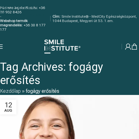
Skip to navigation
Páciens bejelentkezés:
+36
20 932 8426
Skip to main content
-
Cím:
Smile Institute® - MedCity Egészségközpont,
Webshop termék
1044 Budapest, Megyeri út 53. 1.em.
megrendelés:
+36 30 8 177
177
Tag Archives: fogágy
erősítés
Kezdőlap
»
fogágy erősítés
12
AUG