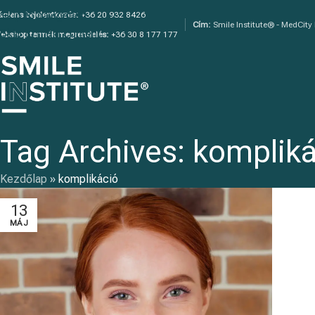
Skip to navigation
áciens bejelentkezés:
+36 20 932 8426
Cím:
Smile Institute® - MedCity
Skip to main content
ebshop termék megrendelés:
+36 30 8 177 177
Tag Archives: komplik
Kezdőlap
»
komplikáció
13
MÁJ