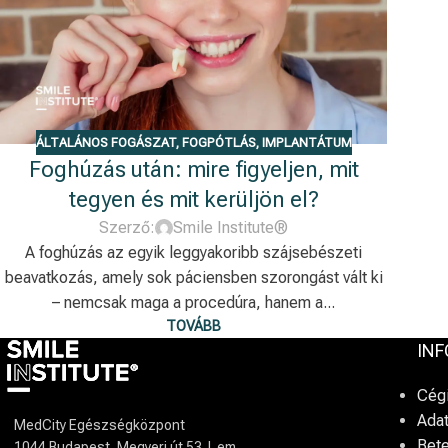
ÁLTALÁNOS FOGÁSZAT
,
FOGPÓTLÁS
,
IMPLANTÁTUM
Foghúzás után: mire figyeljen, mit
tegyen és mit kerüljön el?
Szerző:
Smile Institute®
A foghúzás az egyik leggyakoribb szájsebészeti
beavatkozás, amely sok páciensben szorongást vált ki
– nemcsak maga a procedúra, hanem a...
TOVÁBB
IN
Cég
Adat
MedCity Egészségközpont
Bet
1044 Budapest, Megyeri út 53. I. em.