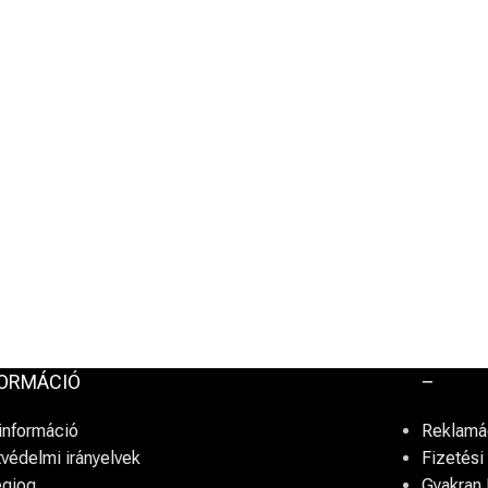
FORMÁCIÓ
–
információ
Reklamác
védelmi irányelvek
Fizetés
egjog
Gyakran 