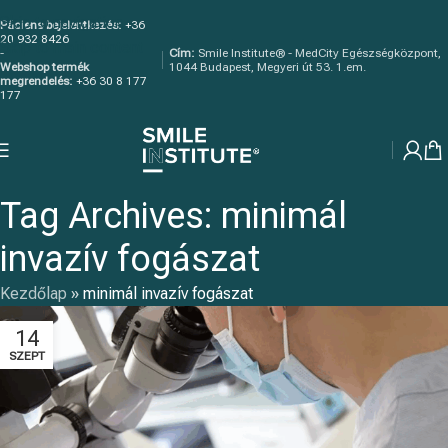
Skip to navigation
Páciens bejelentkezés:
+36
20 932 8426
Skip to main content
-
Cím:
Smile Institute® - MedCity Egészségközpont,
Webshop termék
1044 Budapest, Megyeri út 53. 1.em.
megrendelés:
+36 30 8 177
177
Tag Archives: minimál
invazív fogászat
Kezdőlap
»
minimál invazív fogászat
14
SZEPT