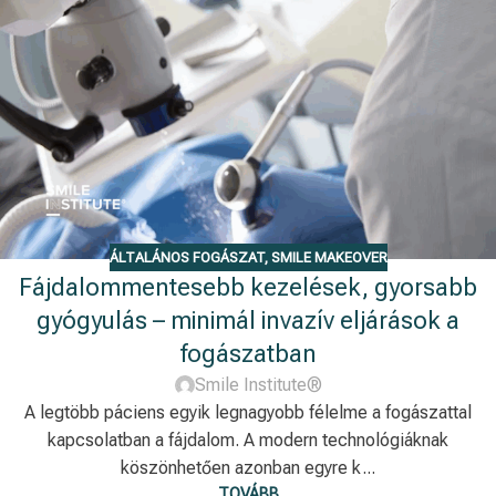
ÁLTALÁNOS FOGÁSZAT
,
SMILE MAKEOVER
Fájdalommentesebb kezelések, gyorsabb
gyógyulás – minimál invazív eljárások a
fogászatban
Smile Institute®
A legtöbb páciens egyik legnagyobb félelme a fogászattal
kapcsolatban a fájdalom. A modern technológiáknak
köszönhetően azonban egyre k...
TOVÁBB