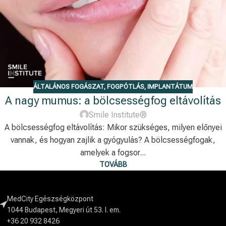
ÁLTALÁNOS FOGÁSZAT
,
FOGPÓTLÁS
,
IMPLANTÁTUM
A nagy mumus: a bölcsességfog eltávolítás
Smile Institute®
A bölcsességfog eltávolítás: Mikor szükséges, milyen előnyei
vannak, és hogyan zajlik a gyógyulás? A bölcsességfogak,
amelyek a fogsor...
TOVÁBB
MedCity Egészségközpont
1044 Budapest, Megyeri út 53. I. em.
+36 20 932 8426