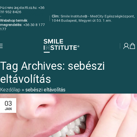
Skip to navigation
Páciens bejelentkezés:
+36
20 932 8426
Skip to main content
-
Cím:
Smile Institute® - MedCity Egészségközpont,
Webshop termék
1044 Budapest, Megyeri út 53. 1.em.
megrendelés:
+36 30 8 177
177
Tag Archives: sebészi
eltávolítás
Kezdőlap
»
sebészi eltávolítás
03
JAN