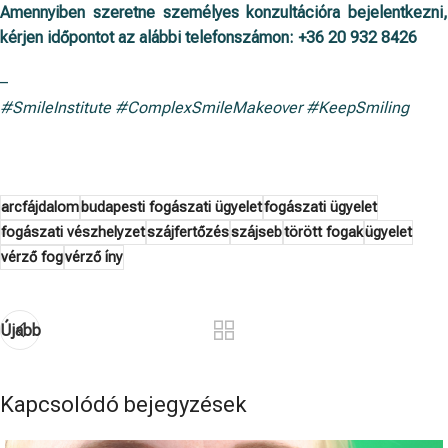
Amennyiben szeretne személyes konzultációra bejelentkezni,
kérjen időpontot az alábbi telefonszámon:
+36 20 932 8426
–
#SmileInstitute #ComplexSmileMakeover #KeepSmiling
arcfájdalom
budapesti fogászati ügyelet
fogászati ügyelet
fogászati vészhelyzet
szájfertőzés
szájseb
törött fogak
ügyelet
vérző fog
vérző íny
Újabb
Kapcsolódó bejegyzések