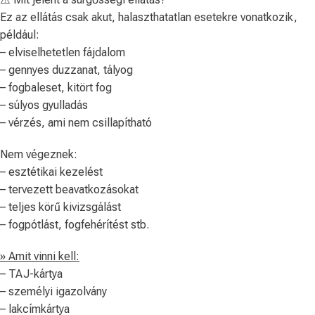
Ez az ellátás csak akut, halaszthatatlan esetekre vonatkozik,
például:
– elviselhetetlen fájdalom
– gennyes duzzanat, tályog
– fogbaleset, kitört fog
– súlyos gyulladás
– vérzés, ami nem csillapítható
Nem végeznek:
– esztétikai kezelést
– tervezett beavatkozásokat
– teljes körű kivizsgálást
– fogpótlást, fogfehérítést stb.
» Amit vinni kell:
– TAJ-kártya
– személyi igazolvány
– lakcímkártya