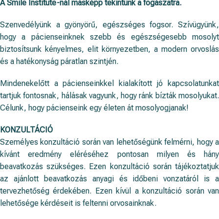
A Smile Institute-nál másképp tekintünk a fogászatra.
Szenvedélyünk a gyönyörű, egészséges fogsor. Szívügyünk,
hogy a pácienseinknek szebb és egészségesebb mosolyt
biztosítsunk kényelmes, elit környezetben, a modern orvoslás
és a hatékonyság páratlan szintjén.
Mindenekelőtt a pácienseinkkel kialakított jó kapcsolatunkat
tartjuk fontosnak, hálásak vagyunk, hogy ránk bízták mosolyukat.
Célunk, hogy pácienseink egy életen át mosolyogjanak!
KONZULTÁCIÓ
Személyes konzultáció során van lehetőségünk felmérni, hogy a
kívánt eredmény eléréséhez pontosan milyen és hány
beavatkozás szükséges. Ezen konzultáció során tájékoztatjuk
az ajánlott beavatkozás anyagi és időbeni vonzatáról is a
tervezhetőség érdekében. Ezen kívül a konzultáció során van
lehetősége kérdéseit is feltenni orvosainknak.