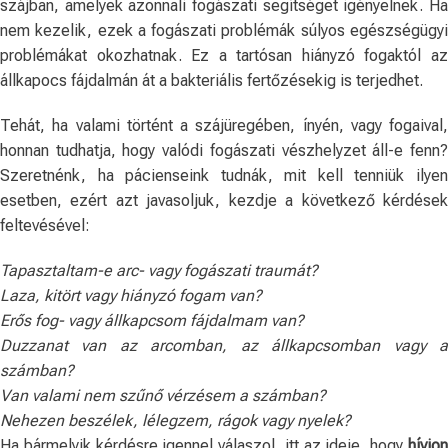
szájban, amelyek azonnali fogászati ​​segítséget igényelnek. Ha
nem kezelik, ezek a fogászati ​​problémák súlyos egészségügyi
problémákat okozhatnak. Ez a tartósan hiányzó fogaktól az
állkapocs fájdalmán át a bakteriális fertőzésekig is terjedhet.
Tehát, ha valami történt a szájüregében, ínyén, vagy fogaival,
honnan tudhatja, hogy valódi fogászati ​​vészhelyzet áll-e fenn?
Szeretnénk, ha pácienseink tudnák, mit kell tenniük ilyen
esetben, ezért azt javasoljuk, kezdje a következő kérdések
feltevésével:
Tapasztaltam-e arc- vagy fogászati ​​traumát?
Laza, kitört vagy hiányzó fogam van?
Erős fog- vagy állkapcsom fájdalmam van?
Duzzanat van az arcomban, az állkapcsomban vagy a
számban?
Van valami nem szűnő vérzésem a számban?
Nehezen beszélek, lélegzem, rágok vagy nyelek?
Ha bármelyik kérdésre igennel válaszol, itt az ideje, hogy
hívjon