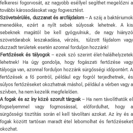
felkeresi fogorvosát, az nagyobb eséllyel segíthet megelőzni a
további károsodásokat vagy fogvesztést.
Szövetsérülés, duzzanat és arcfájdalom
– A száj a baktériumok
menedéke, ezért a nyílt sebek súlyosak lehetnek. A kis
sebeknek magától be kell gyógyulniuk, de nagy hiányzó
szövetdarabok leszakadása, vérzés, túlzott fájdalom vagy
duzzadt területek esetén azonnal forduljon hozzánk!
Fertőzések és tályogok
– ezek szó szerint élet-halálhelyzetek
lehetnek! Ha úgy gondolja, hogy fogászati ​​fertőzése vagy
tályogja van, azonnal forduljon hozzánk sürgősségi időpontért. A
fertőzések a fő pontról, például egy fogról terjedhetnek, és
súlyos fertőzéseket okozhatnak máshol, például a vérben vagy a
szívben, ha nem kezelik megfelelően.
A fogak és az íny közé szorult tárgyak
– Ha nem távolíthatók el
fogselyemmel vagy fogmosással, előfordulhat, hogy a
sürgősségi tisztítás során el kell távolítani azokat. Az íny és a
fogak között tartósan maradt étel lebomolhat és fertőzéseket
okozhat.