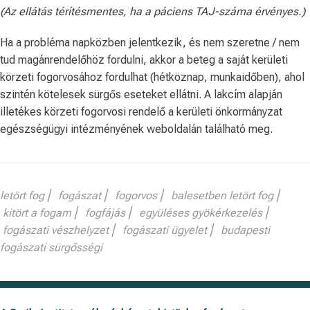
(Az ellátás térítésmentes, ha a páciens TAJ-száma érvényes.)
Ha a probléma napközben jelentkezik, és nem szeretne / nem
tud magánrendelőhöz fordulni, akkor a beteg a saját kerületi
körzeti fogorvosához fordulhat (hétköznap, munkaidőben), ahol
szintén kötelesek sürgős eseteket ellátni. A lakcím alapján
illetékes körzeti fogorvosi rendelő a kerületi önkormányzat
egészségügyi intézményének weboldalán található meg.
letört fog ⎢ fogászat ⎢ fogorvos ⎢ balesetben letört fog ⎢
kitört a fogam ⎢ fogfájás ⎢ együléses gyökérkezelés ⎢
fogászati vészhelyzet ⎢ fogászati ügyelet ⎢ budapesti
fogászati sürgősségi