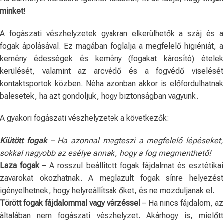
minket
!
A fogászati ​​vészhelyzetek gyakran elkerülhetők a száj és a
fogak ápolásával. Ez magában foglalja a megfelelő higiéniát, a
kemény édességek és kemény (fogakat károsító) ételek
kerülését, valamint az arcvédő és a fogvédő viselését
kontaktsportok közben. Néha azonban akkor is előfordulhatnak
balesetek, ha azt gondoljuk, hogy biztonságban vagyunk.
A gyakori fogászati ​​vészhelyzetek a következők:
Kiütött fogak
– Ha azonnal megteszi a megfelelő lépéseket,
sokkal nagyobb az esélye annak, hogy a fog megmenthető!
Laza fogak
– A rosszul beállított fogak fájdalmat és esztétika
zavarokat okozhatnak. A meglazult fogak sínre helyezést
igényelhetnek, hogy helyreállítsák őket, és ne mozduljanak el.
Törött fogak fájdalommal vagy vérzéssel
– Ha nincs fájdalom, az
általában nem fogászati ​​vészhelyzet. Akárhogy is, mielőtt