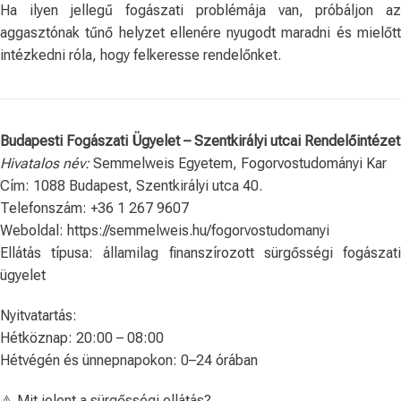
Ha ilyen jellegű fogászati ​​problémája van, próbáljon az
aggasztónak tűnő helyzet ellenére nyugodt maradni és mielőtt
intézkedni róla, hogy felkeresse rendelőnket.
Budapesti Fogászati Ügyelet – Szentkirályi utcai Rendelőintézet
Hivatalos név:
Semmelweis Egyetem, Fogorvostudományi Kar
Cím: 1088 Budapest, Szentkirályi utca 40.
Telefonszám: +36 1 267 9607
Weboldal: https://semmelweis.hu/fogorvostudomanyi
Ellátás típusa: államilag finanszírozott sürgősségi fogászati
ügyelet
Nyitvatartás:
Hétköznap: 20:00 – 08:00
Hétvégén és ünnepnapokon: 0–24 órában
⚠️ Mit jelent a sürgősségi ellátás?