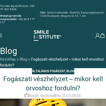
Skip to navigation
Páciens bejelentkezés:
+36
20 932 8426
Skip to main content
-
Cím:
Smile Institute® - MedCity Egészségközpont,
Webshop termék
1044 Budapest, Megyeri út 53. 1.em.
megrendelés:
+36 30 8 177
177
Blog
Kezdőlap
»
Blog
»
Fogászati vészhelyzet – mikor kell orvoshoz
fordulni?
ÁLTALÁNOS FOGÁSZAT
,
BLOG
Fogászati vészhelyzet – mikor kell
orvoshoz fordulni?
Smile Institute®
On 2023.09.05.