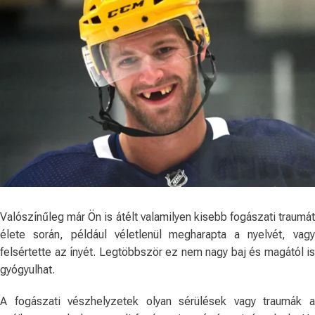
Valószínűleg már Ön is átélt valamilyen kisebb fogászati ​​traumát
élete során, például véletlenül megharapta a nyelvét, vagy
felsértette az ínyét.
Legtöbbször ez nem nagy baj és magától is
gyógyulhat.
A fogászati ​​vészhelyzetek olyan sérülések vagy traumák a