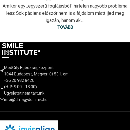
Amikor egy „egyszerű fogfájásból” hirtelen nagyobb probléma
lesz Sok páciens először nem is a fájdalom miatt ijed meg
igazán, hanem ak...
TOVÁBB
MedCity Egészségközpont
1044 Budapest, Megyeri út 53. I. em.
+36 20 932 8426
(H-P: 9:00 - 18:00)
Ügyeletet nem tartunk.
info@drnagydominik.hu