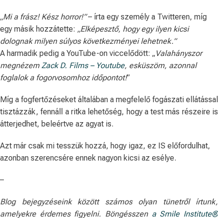
„Mi a frász! Kész horror!”
– írta egy személy a Twitteren, míg
egy másik hozzátette:
„Elképesztő, hogy egy ilyen kicsi
dolognak milyen súlyos következményei lehetnek.”
A harmadik pedig a YouTube-on viccelődött: „
Valahányszor
megnézem
Zack D. Films – Youtube
, esküszöm, azonnal
foglalok a fogorvosomhoz időpontot!
”
Míg a fogfertőzéseket általában a megfelelő fogászati ​​ellátással
tisztázzák, fennáll a ritka lehetőség, hogy a test más részeire is
átterjedhet, beleértve az agyat is.
Azt már csak mi tesszük hozzá, hogy igaz, ez IS előfordulhat,
azonban szerencsére ennek nagyon kicsi az esélye.
–
Blog bejegyzéseink között számos olyan tünetről írtunk,
amelyekre érdemes figyelni. Böngésszen
a Smile Institute