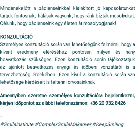
Mindenekelőtt a pácienseinkkel kialakított jó kapcsolatunkat
tartjuk fontosnak, hálásak vagyunk, hogy ránk bízták mosolyukat.
Célunk, hogy pácienseink egy életen át mosolyogjanak!
KONZULTÁCIÓ
Személyes konzultáció során van lehetőségünk felmérni, hogy a
kívánt eredmény eléréséhez pontosan milyen és hány
beavatkozás szükséges. Ezen konzultáció során tájékoztatjuk
az ajánlott beavatkozás anyagi és időbeni vonzatáról is a
tervezhetőség érdekében. Ezen kívül a konzultáció során van
lehetősége kérdéseit is feltenni orvosainknak.
Amennyiben szeretne személyes konzultációra bejelentkezni,
kérjen időpontot az alábbi telefonszámon:
+36 20 932 8426
–
#SmileInstitute #ComplexSmileMakeover #KeepSmiling