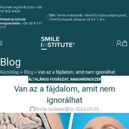
Skip to navigation
Páciens bejelentkezés:
+36
20 932 8426
Skip to main content
-
Cím:
Smile Institute® - MedCity Egészségközpont,
Webshop termék
1044 Budapest, Megyeri út 53. 1.em.
megrendelés:
+36 30 8 177
177
Blog
Kezdőlap
»
Blog
»
Van az a fájdalom, amit nem ignorálhat
ÁLTALÁNOS FOGÁSZAT
,
IMMUNRENDSZER
Van az a fájdalom, amit nem
ignorálhat
Smile Institute®
On 2024.09.03.