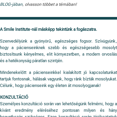
BLOG-jában
, olvasson többet a témában!
A Smile Institute-nál másképp tekintünk a fogászatra.
Szenvedélyünk a gyönyörű, egészséges fogsor. Szívügyünk,
hogy a pácienseinknek szebb és egészségesebb mosolyt
biztosítsunk kényelmes, elit környezetben, a modern orvoslás
és a hatékonyság páratlan szintjén.
Mindenekelőtt a pácienseinkkel kialakított jó kapcsolatunkat
tartjuk fontosnak, hálásak vagyunk, hogy ránk bízták mosolyukat.
Célunk, hogy pácienseink egy életen át mosolyogjanak!
KONZULTÁCIÓ
Személyes konzultáció során van lehetőségünk felmérni, hogy a
kívánt eredmény eléréséhez pontosan milyen és hány
beavatkozás szükséges. Ezen konzultáció során tájékoztatjuk