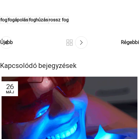
fog
fogápolás
foghúzás
rossz fog
Újabb
Régebbi
Kapcsolódó bejegyzések
26
MÁJ