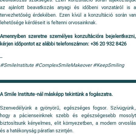
az ajánlott beavatkozás anyagi és időbeni vonzatáról is a
tervezhetőség érdekében. Ezen kívül a konzultáció során van
lehetősége kérdéseit is feltenni orvosainknak.
Amennyiben szeretne személyes konzultációra bejelentkezni,
kérjen időpontot az alábbi telefonszámon:
+36 20 932 8426
–
#SmileInstitute #ComplexSmileMakeover #KeepSmiling
A Smile Institute-nál másképp tekintünk a fogászatra.
Szenvedélyünk a gyönyörű, egészséges fogsor. Szívügyünk,
hogy a pácienseinknek szebb és egészségesebb mosolyt
biztosítsunk kényelmes, elit környezetben, a modern orvoslás
és a hatékonyság páratlan szintjén.