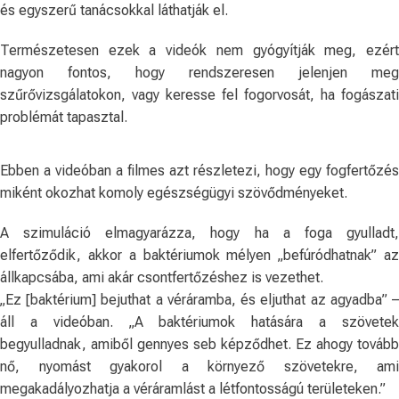
és egyszerű tanácsokkal láthatják el.
Természetesen ezek a videók nem gyógyítják meg, ezért
nagyon fontos, hogy rendszeresen jelenjen meg
szűrővizsgálatokon, vagy keresse fel fogorvosát, ha fogászati
problémát tapasztal.
Ebben a videóban a filmes azt részletezi, hogy egy fogfertőzés
miként okozhat komoly egészségügyi szövődményeket.
A szimuláció elmagyarázza, hogy ha a foga gyulladt,
elfertőződik, akkor a baktériumok mélyen „befúródhatnak” az
állkapcsába, ami akár csontfertőzéshez is vezethet.
„Ez [baktérium] bejuthat a véráramba, és eljuthat az agyadba” –
áll a videóban. „A baktériumok hatására a szövetek
begyulladnak, amiből gennyes seb képződhet. Ez ahogy tovább
nő, nyomást gyakorol a környező szövetekre, ami
megakadályozhatja a véráramlást a létfontosságú területeken.”