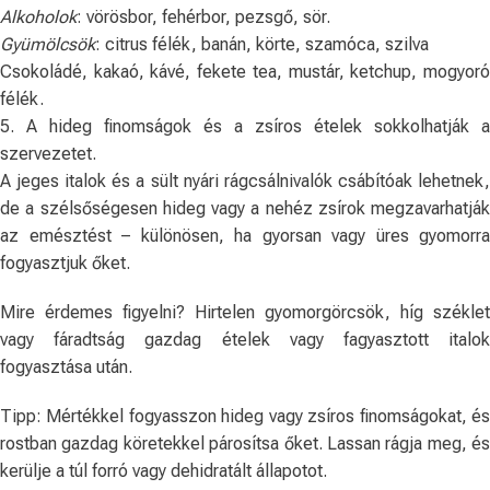
Alkoholok
: vörösbor, fehérbor, pezsgő, sör.
Gyümölcsök
: citrus félék, banán, körte, szamóca, szilva
Csokoládé, kakaó, kávé, fekete tea, mustár, ketchup, mogyoró
félék.
5. A hideg finomságok és a zsíros ételek sokkolhatják a
szervezetet.
A jeges italok és a sült nyári rágcsálnivalók csábítóak lehetnek,
de a szélsőségesen hideg vagy a nehéz zsírok megzavarhatják
az emésztést – különösen, ha gyorsan vagy üres gyomorra
fogyasztjuk őket.
Mire érdemes figyelni? Hirtelen gyomorgörcsök, híg széklet
vagy fáradtság gazdag ételek vagy fagyasztott italok
fogyasztása után.
Tipp: Mértékkel fogyasszon hideg vagy zsíros finomságokat, és
rostban gazdag köretekkel párosítsa őket. Lassan rágja meg, és
kerülje a túl forró vagy dehidratált állapotot.