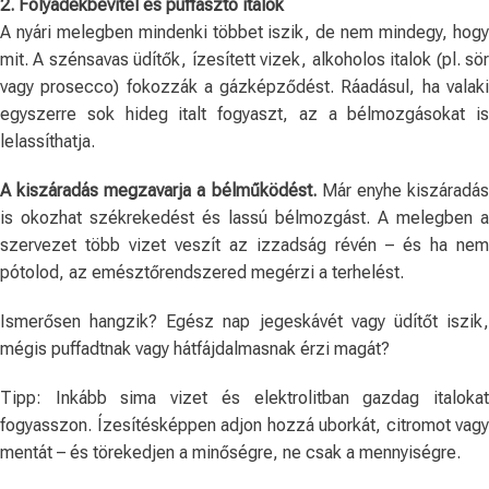
2. Folyadékbevitel és puffasztó italok
A nyári melegben mindenki többet iszik, de nem mindegy, hogy
mit. A szénsavas üdítők, ízesített vizek, alkoholos italok (pl. sör
vagy prosecco) fokozzák a gázképződést. Ráadásul, ha valaki
egyszerre sok hideg italt fogyaszt, az a bélmozgásokat is
lelassíthatja.
A kiszáradás megzavarja a bélműködést.
Már enyhe kiszáradá
is okozhat székrekedést és lassú bélmozgást. A melegben a
szervezet több vizet veszít az izzadság révén – és ha nem
pótolod, az emésztőrendszered megérzi a terhelést.
Ismerősen hangzik? Egész nap jegeskávét vagy üdítőt iszik,
mégis puffadtnak vagy hátfájdalmasnak érzi magát?
Tipp: Inkább sima vizet és elektrolitban gazdag italokat
fogyasszon. Ízesítésképpen adjon hozzá uborkát, citromot vagy
mentát – és törekedjen a minőségre, ne csak a mennyiségre.