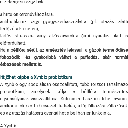
érzékenyen reagálnak:
a hirtelen étrendváltozásra,
antibiotikum- vagy gyógyszerhasználatra (pl. utazás alatti
fertőzések esetén),
tartós stresszre vagy alvászavarokra (ami nyaralás alatt is
előfordulhat).
Ha a bélflóra sérül, az emésztés lelassul, a gázok termelődése
fokozódik, és gyakoribbá válhat a puffadás, akár normál
étkezések mellett is.
Itt jöhet képbe a Xynbio probiotikum
A Xynbio egy speciálisan összeállított, több törzset tartalmazó
probiotikum, amelynek célja a bélflóra természetes
egyensúlyának visszaállítása. Különösen hasznos lehet nyáron,
amikor a fokozott környezeti terhelés, a táplálkozási változások
és az utazás hatására gyengülhet a bél barrier funkciója.
A Xynbio: