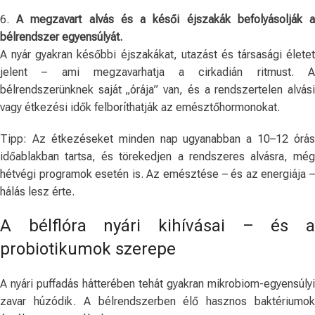
6.
A megzavart alvás és a késői éjszakák befolyásolják 
bélrendszer egyensúlyát.
A nyár gyakran későbbi éjszakákat, utazást és társasági életet
jelent – ​​ami megzavarhatja a cirkadián ritmust. A
bélrendszerünknek saját „órája” van, és a rendszertelen alvási
vagy étkezési idők felboríthatják az emésztőhormonokat.
Tipp: Az étkezéseket minden nap ugyanabban a 10–12 órás
időablakban tartsa, és törekedjen a rendszeres alvásra, még
hétvégi programok esetén is. Az emésztése – és az energiája –
hálás lesz érte.
A bélflóra nyári kihívásai – és a
probiotikumok szerepe
A nyári puffadás hátterében tehát gyakran mikrobiom-egyensúlyi
zavar húzódik. A bélrendszerben élő hasznos baktériumok