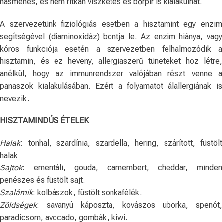
hasmenés, és nem ritkán viszketés és bőrpír is kialakulhat.
A szervezetünk fiziológiás esetben a hisztamint egy enzim
segítségével (diaminoxidáz) bontja le. Az enzim hiánya, vagy
kóros funkciója esetén a szervezetben felhalmozódik a
hisztamin, és ez heveny, allergiaszerű tüneteket hoz létre,
anélkül, hogy az immunrendszer valójában részt venne a
panaszok kialakulásában. Ezért a folyamatot álallergiának is
nevezik.
HISZTAMINDÚS ÉTELEK
Halak
: tonhal, szardínia, szardella, hering, szárított, füstölt
halak
Sajtok
: ementáli, gouda, camembert, cheddar, minden
penészes és füstölt sajt.
Szalámik
: kolbászok, füstölt sonkafélék.
Zöldségek
: savanyú káposzta, kovászos uborka, spenót,
paradicsom, avocado, gombák, kiwi.