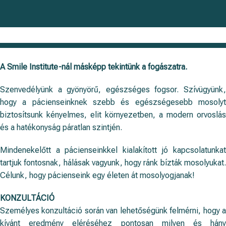
A Smile Institute-nál másképp tekintünk a fogászatra.
Szenvedélyünk a gyönyörű, egészséges fogsor. Szívügyünk,
hogy a pácienseinknek szebb és egészségesebb mosolyt
biztosítsunk kényelmes, elit környezetben, a modern orvoslás
és a hatékonyság páratlan szintjén.
Mindenekelőtt a pácienseinkkel kialakított jó kapcsolatunkat
tartjuk fontosnak, hálásak vagyunk, hogy ránk bízták mosolyukat.
Célunk, hogy pácienseink egy életen át mosolyogjanak!
KONZULTÁCIÓ
Személyes konzultáció során van lehetőségünk felmérni, hogy a
kívánt eredmény eléréséhez pontosan milyen és hány