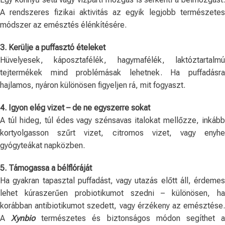
A rendszeres fizikai aktivitás az egyik legjobb természetes
módszer az emésztés élénkítésére.
3. Kerülje a puffasztó ételeket
Hüvelyesek, káposztafélék, hagymafélék, laktóztartalmú
tejtermékek mind problémásak lehetnek. Ha puffadásra
hajlamos, nyáron különösen figyeljen rá, mit fogyaszt.
4. Igyon elég vizet – de ne egyszerre sokat
A túl hideg, túl édes vagy szénsavas italokat mellőzze, inkább
kortyolgasson szűrt vizet, citromos vizet, vagy enyhe
gyógyteákat napközben.
5. Támogassa a bélflóráját
Ha gyakran tapasztal puffadást, vagy utazás előtt áll, érdemes
lehet kúraszerűen probiotikumot szedni – különösen, ha
korábban antibiotikumot szedett, vagy érzékeny az emésztése.
A
Xynbio
természetes és biztonságos módon segíthet 