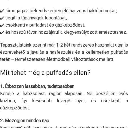
✔️ támogatja a bélrendszerben élő hasznos baktériumokat,
✔️ segíti a tápanyagok lebontását,
✔️ csökkenti a puffadást és gázképződést,
✔️ és hosszú távon hozzájárul a kiegyensúlyozott emésztéshez.
Tapasztalataink szerint már 1-2 hét rendszeres használat után is
észrevehető a javulás a hasfeszülés és a kellemetlen puffadás
terén – természetesen életmódbeli változtatások mellett.
Mit tehet még a puffadás ellen?
1. Étkezzen lassabban, tudatosabban
Kerülje a habzsolást, rágjon alaposan. Ne beszéljen evés
közben, így kevesebb levegőt nyel, és csökkenti a
gázképződést.
2. Mozogjon minden nap
Egy könnyű séta vagy vízparti mozgás is serkenti a bélmozgást.