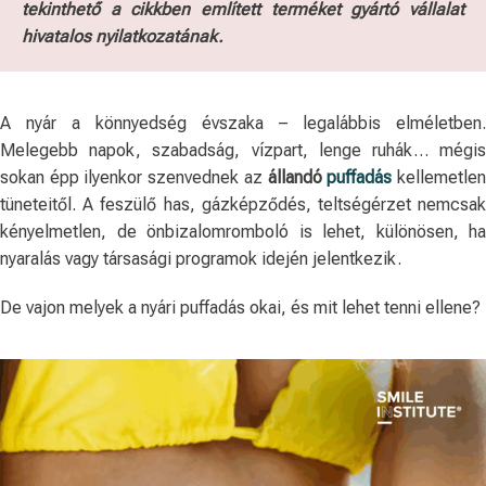
tekinthető a cikkben említett terméket gyártó vállalat
hivatalos nyilatkozatának.
A nyár a könnyedség évszaka – legalábbis elméletben.
Melegebb napok, szabadság, vízpart, lenge ruhák… mégis
sokan épp ilyenkor szenvednek az
állandó
puffadás
kellemetle
tüneteitől. A feszülő has, gázképződés, teltségérzet nemcsak
kényelmetlen, de önbizalomromboló is lehet, különösen, ha
nyaralás vagy társasági programok idején jelentkezik.
De vajon melyek a nyári puffadás okai, és mit lehet tenni ellene?