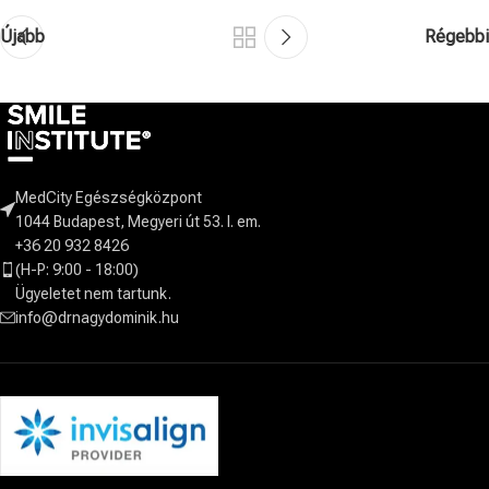
Újabb
Régebbi
MedCity Egészségközpont
1044 Budapest, Megyeri út 53. I. em.
+36 20 932 8426
(H-P: 9:00 - 18:00)
Ügyeletet nem tartunk.
info@drnagydominik.hu