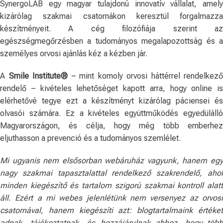
SynergoLAB egy magyar tulajdonú innovatív vállalat, amely
kizárólag szakmai csatornákon keresztül forgalmazza
készítményeit. A cég filozófiája szerint az
egészségmegőrzésben a tudományos megalapozottság és a
személyes orvosi ajánlás kéz a kézben jár.
A
Smile Institute®
– mint komoly orvosi háttérrel rendelkező
rendelő – kivételes lehetőséget kapott arra, hogy online is
elérhetővé tegye ezt a készítményt kizárólag páciensei és
olvasói számára. Ez a kivételes együttműködés egyedülálló
Magyarországon, és célja, hogy még több emberhez
eljuthasson a prevenció és a tudományos szemlélet.
Mi ugyanis nem elsősorban webáruház vagyunk, hanem egy
nagy szakmai tapasztalattal rendelkező szakrendelő, ahol
minden kiegészítő és tartalom szigorú szakmai kontroll alatt
áll. Ezért a mi webes jelenlétünk nem versenyez az orvosi
csatornával, hanem kiegészíti azt: blogtartalmaink értéket
adnak, tájékoztatnak, és hozzájárulnak ahhoz, hogy több