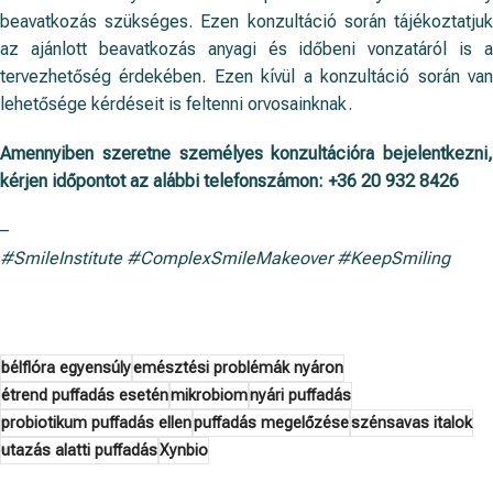
beavatkozás szükséges. Ezen konzultáció során tájékoztatjuk
az ajánlott beavatkozás anyagi és időbeni vonzatáról is a
tervezhetőség érdekében. Ezen kívül a konzultáció során van
lehetősége kérdéseit is feltenni orvosainknak.
Amennyiben szeretne személyes konzultációra bejelentkezni,
kérjen időpontot az alábbi telefonszámon:
+36 20 932 8426
–
#SmileInstitute #ComplexSmileMakeover #KeepSmiling
bélflóra egyensúly
emésztési problémák nyáron
étrend puffadás esetén
mikrobiom
nyári puffadás
probiotikum puffadás ellen
puffadás megelőzése
szénsavas italok
utazás alatti puffadás
Xynbio