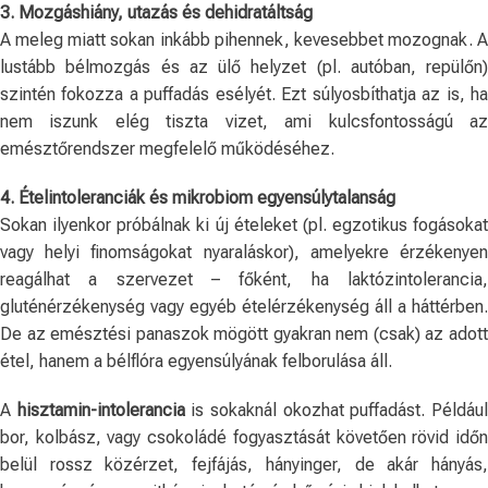
3. Mozgáshiány, utazás és dehidratáltság
A meleg miatt sokan inkább pihennek, kevesebbet mozognak. A
lustább bélmozgás és az ülő helyzet (pl. autóban, repülőn)
szintén fokozza a puffadás esélyét. Ezt súlyosbíthatja az is, ha
nem iszunk elég tiszta vizet, ami kulcsfontosságú az
emésztőrendszer megfelelő működéséhez.
4. Ételintoleranciák és mikrobiom egyensúlytalanság
Sokan ilyenkor próbálnak ki új ételeket (pl. egzotikus fogásokat
vagy helyi finomságokat nyaraláskor), amelyekre érzékenyen
reagálhat a szervezet – főként, ha laktózintolerancia,
gluténérzékenység vagy egyéb ételérzékenység áll a háttérben.
De az emésztési panaszok mögött gyakran nem (csak) az adott
étel, hanem a bélflóra egyensúlyának felborulása áll.
A
hisztamin-intolerancia
is sokaknál okozhat puffadást. Példáu
bor, kolbász, vagy csokoládé fogyasztását követően rövid időn
belül rossz közérzet, fejfájás, hányinger, de akár hányás,