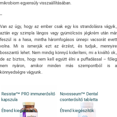
mikrobiom egyensúly visszaállításában.
–
Van az úgy, hogy az ember csak egy kis strandolásra vágyik,
aztán egy szimpla lángos vagy gyümölcsös jégkrém után már
feszül is a hasa, mintha háromfogásos ünnepi vacsorát evett
volna. Mi is ismerjük ezt az érzést, és tudjuk, mennyire
bosszantó lehet. Nem mindig könnyű kideríteni, mi a kiváltó ok,
de az biztos, hogy nem kell együtt élni a puffadással – főleg
nem nyáron, amikor minden más szempontból is a
könnyedségre vágyunk.
Resistar™ PRO immunerősítő
Novosseum™ Dental
kapszula
csonterősítő tabletta
Étrend kiegészítők
Étrend kiegészítők