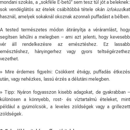
mondani szokás, a „sokféle E-betű” sem tesz túl jót a beleknek:
sok vendéglátós az ételek csábítóbbá tétele okán
ízfokozó
kat
használ, amelyek sokaknál okoznak azonnali puffadást a bélben.
A tested természetes módon átirányítja a véráramlást, hogy
segítsen lehűlni a melegben – ami azt jelenti, hogy kevesebb
vér áll rendelkezésre az emésztéshez. Ez lassabb
emésztéshez, hányingerhez vagy gyors teltségérzethez
vezethet.
» Mire érdemes figyelni: Csökkent étvágy, puffadás étkezés
után, vagy nehézkes, lassú érzés a délutáni melegben.
» Tipp: Nyáron fogyasszon kisebb adagokat, de gyakrabban –
különösen a könnyebb, rost- és víztartalmú ételeket, mint
például a gyümölcsök, a leveles zöldségek vagy a grillezett
zöldségek.