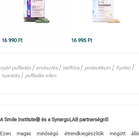
16 990
Ft
16 995
Ft
nyári puffadás ⎢ emésztés ⎢ bélflóra ⎢ probiotikum ⎢ Xynbio ⎢
nyaralás ⎢ puffadás ellen
A Smile Institute® és a SynergoLAB partnerségről
Ezen magas minőségű étrendkiegészítők mögött álló