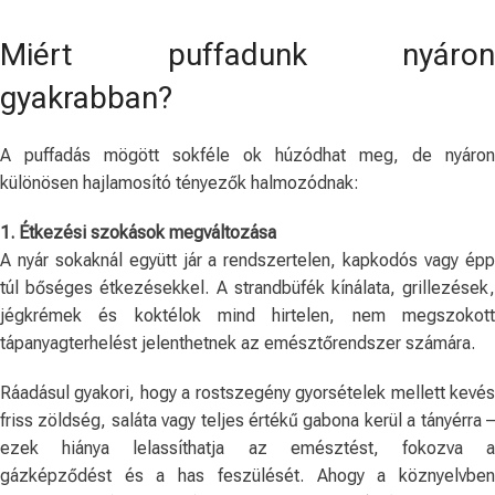
Miért puffadunk nyáron
gyakrabban?
A puffadás mögött sokféle ok húzódhat meg, de nyáron
különösen hajlamosító tényezők halmozódnak:
1. Étkezési szokások megváltozása
A nyár sokaknál együtt jár a rendszertelen, kapkodós vagy épp
túl bőséges étkezésekkel. A strandbüfék kínálata, grillezések,
jégkrémek és koktélok mind hirtelen, nem megszokott
tápanyagterhelést jelenthetnek az emésztőrendszer számára.
Ráadásul gyakori, hogy a rostszegény gyorsételek mellett kevés
friss zöldség, saláta vagy teljes értékű gabona kerül a tányérra –
ezek hiánya lelassíthatja az emésztést, fokozva a
gázképződést és a has feszülését. Ahogy a köznyelvben