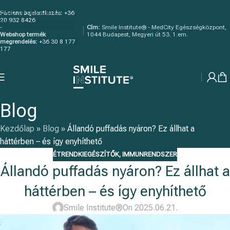
Skip to navigation
Páciens bejelentkezés:
+36
20 932 8426
Skip to main content
-
Cím:
Smile Institute® - MedCity Egészségközpont,
Webshop termék
1044 Budapest, Megyeri út 53. 1.em.
megrendelés:
+36 30 8 177
177
Blog
Kezdőlap
»
Blog
»
Állandó puffadás nyáron? Ez állhat a
háttérben – és így enyhíthető
ÉTRENDKIEGÉSZÍTŐK
,
IMMUNRENDSZER
Állandó puffadás nyáron? Ez állhat a
háttérben – és így enyhíthető
Smile Institute®
On 2025.06.21.