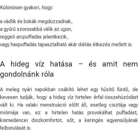
Különösen gyakori, hogy:
a vádlik és bokák megduzzadnak,
a gyűrű szorosabbá válik az ujjon,
reggeli arcpuffadás jelentkezik,
vagy haspuffadás tapasztalható akár diétás étkezés mellett is.
A hideg víz hatása – és amit nem
gondolnánk róla
A meleg nyári napokban csábító lehet egy hűsítő fürdő, de
kevesen tudják, hogy a hideg víz hirtelen érfal-összehúzódást
vált ki. Ha valaki menstruáció előtt áll, esetleg cisztája vagy
miómája van, ez a hirtelen hatás provokálhat puffadást,
kismedencei diszkomfortot, sőt, a keringés egyensúlyának
felborulását is.