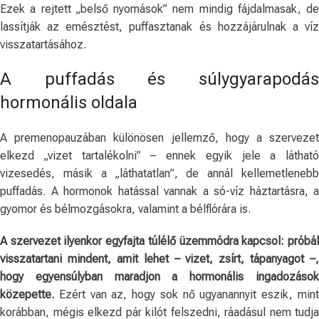
Ezek a rejtett „belső nyomások” nem mindig fájdalmasak, de
lassítják az emésztést, puffasztanak és hozzájárulnak a víz
visszatartásához.
A puffadás és súlygyarapodás
hormonális oldala
A premenopauzában különösen jellemző, hogy a szervezet
elkezd „vizet tartalékolni” – ennek egyik jele a látható
vizesedés, másik a „láthatatlan”, de annál kellemetlenebb
puffadás. A hormonok hatással vannak a só-víz háztartásra, a
gyomor és bélmozgásokra, valamint a bélflórára is.
A szervezet ilyenkor egyfajta túlélő üzemmódra kapcsol: próbál
visszatartani mindent, amit lehet – vizet, zsírt, tápanyagot –,
hogy egyensúlyban maradjon a hormonális ingadozások
közepette.
Ezért van az, hogy sok nő ugyanannyit eszik, mint
korábban, mégis elkezd pár kilót felszedni, ráadásul nem tudja