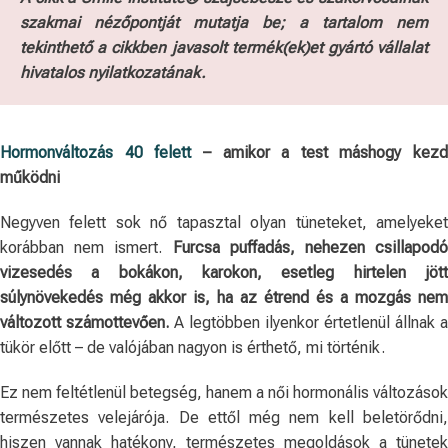
szakmai nézőpontját mutatja be; a tartalom nem
tekinthető a cikkben javasolt termék(ek)et gyártó vállalat
hivatalos nyilatkozatának.
Hormonváltozás 40 felett
– amikor a test máshogy kezd
működni
Negyven felett sok nő tapasztal olyan tüneteket, amelyeket
korábban nem ismert.
Furcsa puffadás, nehezen csillapodó
vizesedés a bokákon, karokon, esetleg hirtelen jött
súlynövekedés még akkor is, ha az étrend és a mozgás nem
változott számottevően.
A legtöbben ilyenkor értetlenül állnak a
tükör előtt – de valójában nagyon is érthető, mi történik.
Ez nem feltétlenül betegség, hanem a női hormonális változások
természetes velejárója. De ettől még nem kell beletörődni,
hiszen vannak hatékony, természetes megoldások a tünetek