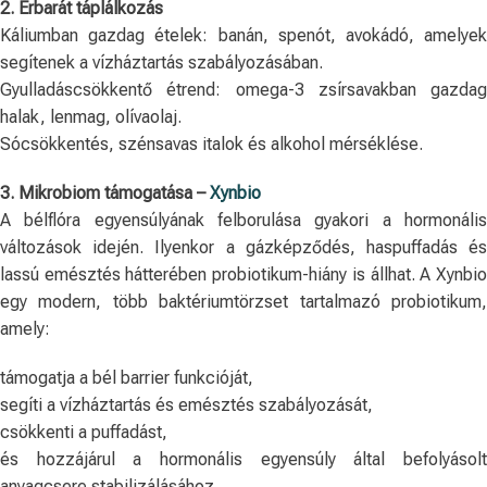
2. Érbarát táplálkozás
Káliumban gazdag ételek: banán, spenót, avokádó, amelyek
segítenek a vízháztartás szabályozásában.
Gyulladáscsökkentő étrend: omega-3 zsírsavakban gazdag
halak, lenmag, olívaolaj.
Sócsökkentés, szénsavas italok és alkohol mérséklése.
3. Mikrobiom támogatása –
Xynbio
A bélflóra egyensúlyának felborulása gyakori a hormonális
változások idején. Ilyenkor a gázképződés, haspuffadás és
lassú emésztés hátterében probiotikum-hiány is állhat. A Xynbio
egy modern, több baktériumtörzset tartalmazó probiotikum,
amely:
támogatja a bél barrier funkcióját,
segíti a vízháztartás és emésztés szabályozását,
csökkenti a puffadást,
és hozzájárul a hormonális egyensúly által befolyásolt
anyagcsere stabilizálásához.