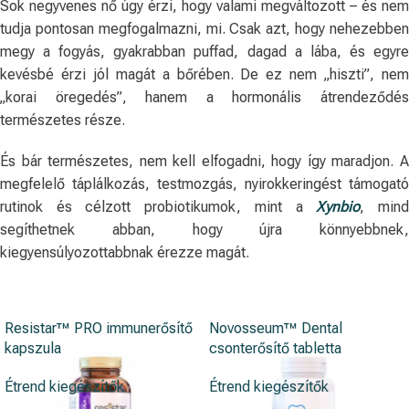
Sok negyvenes nő úgy érzi, hogy valami megváltozott – és nem
tudja pontosan megfogalmazni, mi. Csak azt, hogy nehezebben
megy a fogyás, gyakrabban puffad, dagad a lába, és egyre
kevésbé érzi jól magát a bőrében. De ez nem „hiszti”, nem
„korai öregedés”, hanem a hormonális átrendeződés
természetes része.
És bár természetes, nem kell elfogadni, hogy így maradjon. A
megfelelő táplálkozás, testmozgás, nyirokkeringést támogató
rutinok és célzott probiotikumok, mint a
Xynbio
, min
segíthetnek abban, hogy újra könnyebbnek,
kiegyensúlyozottabbnak érezze magát.
Resistar™ PRO immunerősítő
Novosseum™ Dental
kapszula
csonterősítő tabletta
Étrend kiegészítők
Étrend kiegészítők