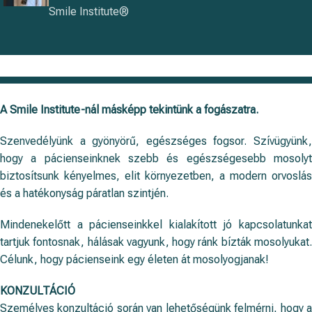
Smile Institute®
A Smile Institute-nál másképp tekintünk a fogászatra.
Szenvedélyünk a gyönyörű, egészséges fogsor. Szívügyünk,
hogy a pácienseinknek szebb és egészségesebb mosolyt
biztosítsunk kényelmes, elit környezetben, a modern orvoslás
és a hatékonyság páratlan szintjén.
Mindenekelőtt a pácienseinkkel kialakított jó kapcsolatunkat
tartjuk fontosnak, hálásak vagyunk, hogy ránk bízták mosolyukat.
Célunk, hogy pácienseink egy életen át mosolyogjanak!
KONZULTÁCIÓ
Személyes konzultáció során van lehetőségünk felmérni, hogy a