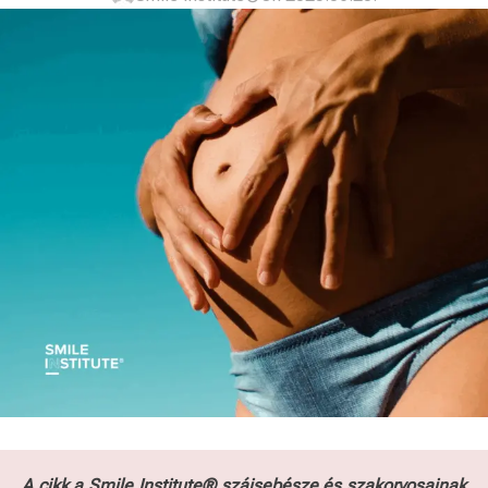
A cikk a Smile Institute® szájsebésze és szakorvosainak