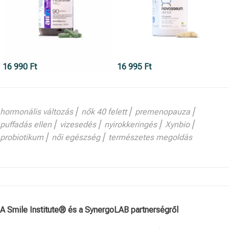
16 990
Ft
16 995
Ft
hormonális változás ⎢ nők 40 felett ⎢ premenopauza ⎢
puffadás ellen ⎢ vizesedés ⎢ nyirokkeringés ⎢ Xynbio ⎢
probiotikum ⎢ női egészség ⎢ természetes megoldás
A Smile Institute® és a SynergoLAB partnerségről