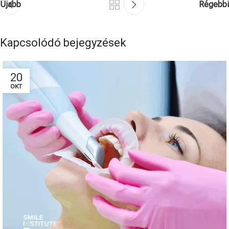
Újabb
Régebbi
Kapcsolódó bejegyzések
20
OKT