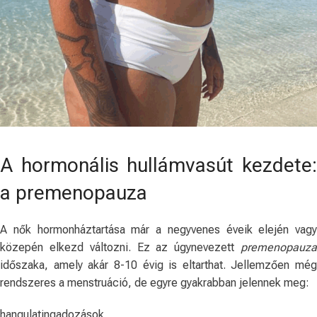
A hormonális hullámvasút kezdete:
a premenopauza
A nők hormonháztartása már a negyvenes éveik elején vagy
közepén elkezd változni. Ez az úgynevezett
premenopauza
időszaka, amely akár 8-10 évig is eltarthat. Jellemzően még
rendszeres a menstruáció, de egyre gyakrabban jelennek meg:
hangulatingadozások,