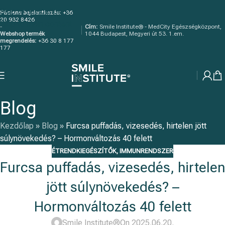
Skip to navigation
Páciens bejelentkezés:
+36
20 932 8426
Skip to main content
-
Cím:
Smile Institute® - MedCity Egészségközpont,
Webshop termék
1044 Budapest, Megyeri út 53. 1.em.
megrendelés:
+36 30 8 177
177
Blog
Kezdőlap
»
Blog
»
Furcsa puffadás, vizesedés, hirtelen jött
súlynövekedés? – Hormonváltozás 40 felett
ÉTRENDKIEGÉSZÍTŐK
,
IMMUNRENDSZER
Furcsa puffadás, vizesedés, hirtelen
jött súlynövekedés? –
Hormonváltozás 40 felett
Smile Institute®
On 2025.06.20.