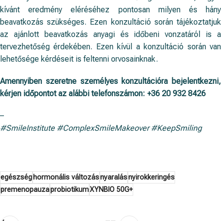
kívánt eredmény eléréséhez pontosan milyen és hány
beavatkozás szükséges. Ezen konzultáció során tájékoztatjuk
az ajánlott beavatkozás anyagi és időbeni vonzatáról is a
tervezhetőség érdekében. Ezen kívül a konzultáció során van
lehetősége kérdéseit is feltenni orvosainknak.
Amennyiben szeretne személyes konzultációra bejelentkezni,
kérjen időpontot az alábbi telefonszámon:
+36 20 932 8426
–
#SmileInstitute #ComplexSmileMakeover #KeepSmiling
egészség
hormonális változás
nyaralás
nyirokkeringés
premenopauza
probiotikum
XYNBIO 50G+