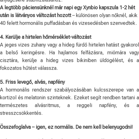
A legtöbb páciensünknél már napi egy Xynbio kapszula 1-2 hét
után is látványos változást hozott
– különösen olyan nőknél, akik
40 felett hormonális puffadásban és vizesedésben szenvedtek.
4. Kerülje a hirtelen hőmérséklet-változást
A jeges vizes zuhany vagy a hideg fürdő hirtelen hatást gyakorol
a belső keringésre. Ha hajlamos felfázásra, miómára vagy
cisztára, kerülje a hideg vizes bikiniben üldögélést, és a
fokozatos hűtést válassza.
5. Friss levegő, alvás, napfény
A hormonális rendszer szabályozásában kulcsszerepe van a
kortizol és melatonin szinteknek. Ezeket segít rendben tartani a
természetes alvásritmus, a reggeli napfény, és a
stresszcsökkentés.
Összefoglalva – igen, ez normális. De nem kell belenyugodni!