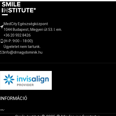
MedCity Egészségközpont
1044 Budapest, Megyeri út 53. I. em.
+36 20 932 8426
(H-P: 9:00 - 18:00)
Ügyeletet nem tartunk.
info@drnagydominik.hu
INFORMÁCIÓ
–