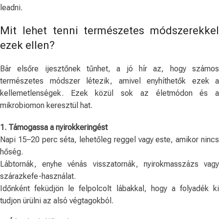
leadni.
Mit lehet tenni természetes módszerekkel
ezek ellen?
Bár elsőre ijesztőnek tűnhet, a jó hír az, hogy számos
természetes módszer létezik, amivel enyhíthetők ezek a
kellemetlenségek. Ezek közül sok az életmódon és a
mikrobiomon keresztül hat.
1. Támogassa a nyirokkeringést
Napi 15–20 perc séta, lehetőleg reggel vagy este, amikor nincs
hőség.
Lábtornák, enyhe vénás visszatornák, nyirokmasszázs vagy
szárazkefe-használat.
Időnként feküdjön le felpolcolt lábakkal, hogy a folyadék ki
tudjon ürülni az alsó végtagokból.