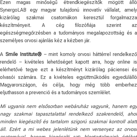
Ezen magas minőségű étrendkiegészítők mögött álló
SynergoLAB egy magyar tulajdonú innovatív vállalat, amely
kizárólag szakmai csatornákon keresztül forgalmazza
készítményeit. A cég filozófiája szerint az
egészségmegőrzésben a tudományos megalapozottság és a
személyes orvosi ajánlás kéz a kézben jár.
A
Smile Institute®
– mint komoly orvosi háttérrel rendelkező
rendelő – kivételes lehetőséget kapott arra, hogy online is
elérhetővé tegye ezt a készítményt kizárólag páciensei és
olvasói számára. Ez a kivételes együttműködés egyedülálló
Magyarországon, és célja, hogy még több emberhez
eljuthasson a prevenció és a tudományos szemlélet.
Mi ugyanis nem elsősorban webáruház vagyunk, hanem egy
nagy szakmai tapasztalattal rendelkező szakrendelő, ahol
minden kiegészítő és tartalom szigorú szakmai kontroll alatt
áll. Ezért a mi webes jelenlétünk nem versenyez az orvosi
csatornával, hanem kiegészíti azt: blogtartalmaink értéket