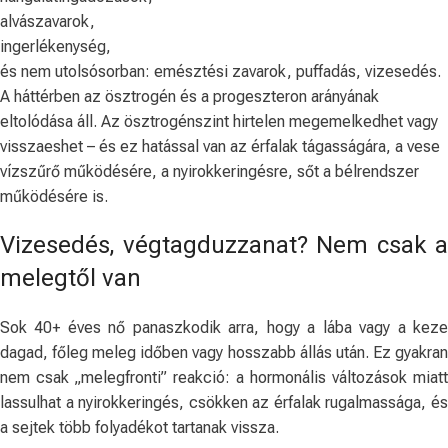
alvászavarok,
ingerlékenység,
és nem utolsósorban: emésztési zavarok, puffadás, vizesedés.
A háttérben az ösztrogén és a progeszteron arányának
eltolódása áll. Az ösztrogénszint hirtelen megemelkedhet vagy
visszaeshet – és ez hatással van az érfalak tágasságára, a vese
vízszűrő működésére, a nyirokkeringésre, sőt a bélrendszer
működésére is.
Vizesedés, végtagduzzanat? Nem csak a
melegtől van
Sok 40+ éves nő panaszkodik arra, hogy a lába vagy a keze
dagad, főleg meleg időben vagy hosszabb állás után. Ez gyakran
nem csak „melegfronti” reakció: a hormonális változások miatt
lassulhat a nyirokkeringés, csökken az érfalak rugalmassága, és
a sejtek több folyadékot tartanak vissza.