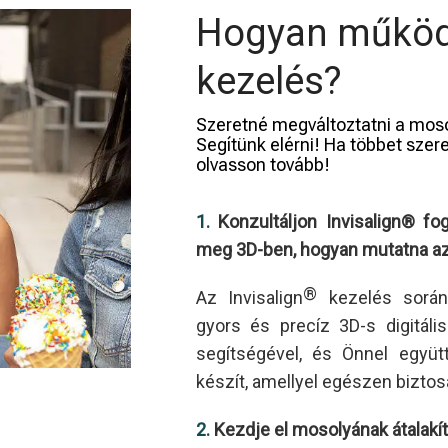
Hogyan működi
kezelés?
Szeretné megváltoztatni a mos
Segítünk elérni! Ha többet szer
olvasson tovább!
1.
Konzultáljon Invisalign® fo
meg 3D-ben, hogyan mutatna az
®
Az Invisalign
kezelés során
gyors és precíz 3D-s digitáli
segítségével, és Önnel együt
készít, amellyel egészen biztos
2.
Kezdje el mosolyának átalakít