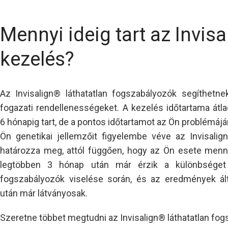
Mennyi ideig tart az Invis
kezelés?
Az Invisalign® láthatatlan fogszabályozók segíthetnek 
fogazati rendellenességeket. A kezelés időtartama átla
6 hónapig tart, de a pontos időtartamot az Ön problémájá
Ön genetikai jellemzőit figyelembe véve az Invisali
határozza meg, attól függően, hogy az Ön esete menny
legtöbben 3 hónap után már érzik a különbséget 
fogszabályozók viselése során, és az eredmények ál
után már látványosak.
Szeretne többet megtudni az Invisalign® láthatatlan fo