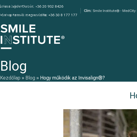
Skip to navigation
áciens bejelentkezés:
+36 20 932 8426
Cím:
Smile Institute® - MedCity
Skip to main content
ebshop termék megrendelés:
+36 30 8 177 177
Blog
Kezdőlap
»
Blog
»
Hogy működik az Invisalign®?
H