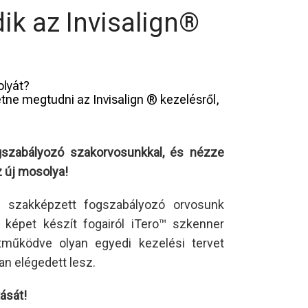
k az Invisalign®
olyát?
etne megtudni az Invisalign ® kezelésről,
gszabályozó szakorvosunkkal, és nézze
 új mosolya!
 szakképzett fogszabályozó orvosunk
s képet készít fogairól iTero™ szkenner
tműködve olyan egyedi kezelési tervet
an elégedett lesz.
ását!