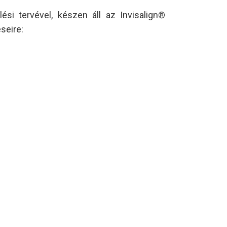
si tervével, készen áll az Invisalign®
seire: