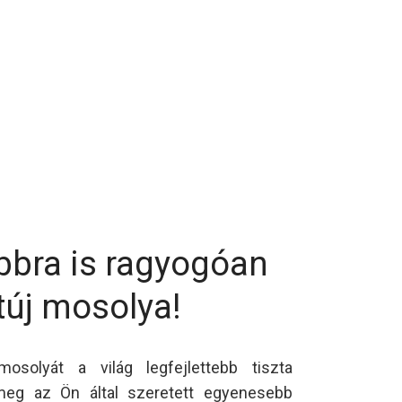
bbra is ragyogóan
túj mosolya!
osolyát a világ legfejlettebb tiszta
a meg az Ön által szeretett egyenesebb