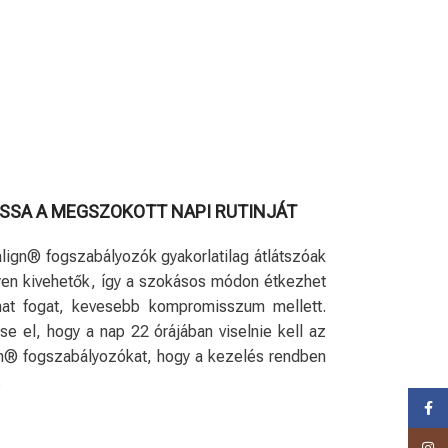
SSA A MEGSZOKOTT NAPI RUTINJÁT
align® fogszabályozók gyakorlatilag átlátszóak
en kivehetők, így a szokásos módon étkezhet
at fogat, kevesebb kompromisszum mellett.
tse el, hogy a nap 22 órájában viselnie kell az
gn® fogszabályozókat, hogy a kezelés rendben
.
Faceb