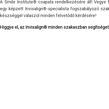
A Smile Institute® csapata rendelkezésére áll! Vegye f
egy képzett Invisalign®-specialista fogszabályozó szak
készséggel válaszol minden felvetődő kérdésére!
Higgye el, az Invisalign® minden szakaszban segítséget 