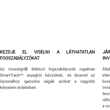
KEZDJE EL VISELNI A LÁTHATATLAN
JÁ
FOGSZABÁLYZÓKAT
IN
Az Invisalign® átlátszó fogszabályozók rugalmas
Ált
SmartTrack™ anyagból készülnek, és lézerrel az
elle
ínyvonalhoz igazodva vágják azokat a nagyobb
keze
kényelem érdekében.
Invi
tes
vált
a sz