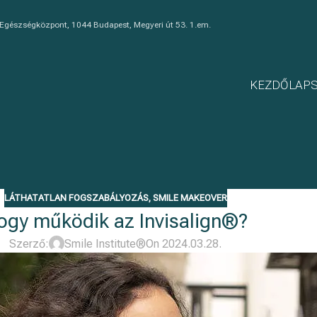
 Egészségközpont, 1044 Budapest, Megyeri út 53. 1.em.
KEZDŐLAP
LÁTHATATLAN FOGSZABÁLYOZÁS
,
SMILE MAKEOVER
ogy működik az Invisalign®?
Szerző:
Smile Institute®
On 2024.03.28.