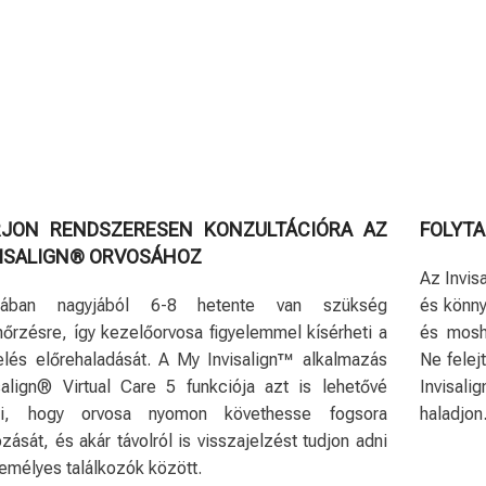
RJON RENDSZERESEN KONZULTÁCIÓRA AZ
FOLYTA
VISALIGN® ORVOSÁHOZ
Az Invis
alában nagyjából 6-8 hetente van szükség
és könny
nőrzésre, így kezelőorvosa figyelemmel kísérheti a
és mosh
lés előrehaladását. A My Invisalign™ alkalmazás
Ne felej
salign® Virtual Care 5 funkciója azt is lehetővé
Invisali
zi, hogy orvosa nyomon követhesse fogsora
haladjon
ozását, és akár távolról is visszajelzést tudjon adni
emélyes találkozók között.