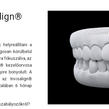
align®
helyreállítani a
gosan körülbelül
ra fókuszálva, az
gn® kezelőorvosa
ire bonyolult. A
az Invisalign®
talában 6 hónap
gszabályozókról?