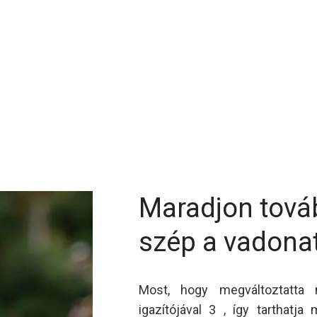
Maradjon tová
szép a vadona
Most, hogy megváltoztatta m
igazítójával 3 , így tarthatj