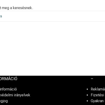
lt meg a keresésnek.
FORMÁCIÓ
–
információ
Reklamác
védelmi irányelvek
Fizetés
egjog
Gyakran 