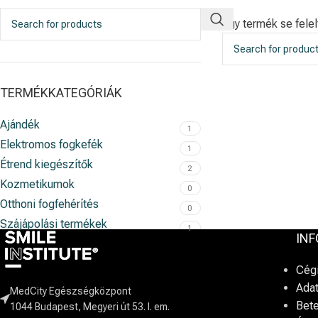
Egy termék se fele
TERMÉKKATEGÓRIÁK
Ajándék
1
Elektromos fogkefék
1
Étrend kiegészítők
2
Kozmetikumok
0
Otthoni fogfehérítés
0
Szájápolási termékek
1
IN
Cég
Adat
MedCity Egészségközpont
Bet
1044 Budapest, Megyeri út 53. I. em.