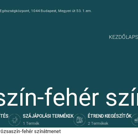
 Egészségközpont, 1044 Budapest, Megyeri út 53. 1.em.
KEZDŐLAP
zín-fehér sz
ÍTÉS
SZÁJÁPOLÁSI TERMÉKEK
ÉTREND KIEGÉSZÍTŐK
1 Termék
2 Termékek
rózsaszín-fehér színátmenet