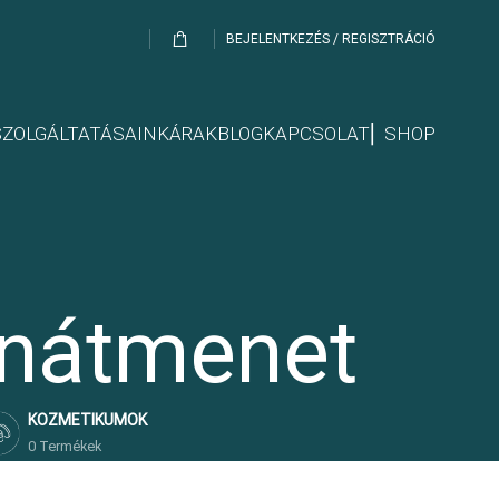
BEJELENTKEZÉS / REGISZTRÁCIÓ
SZOLGÁLTATÁSAINK
ÁRAK
BLOG
KAPCSOLAT
⎢ SHOP
ínátmenet
KOZMETIKUMOK
0 Termékek