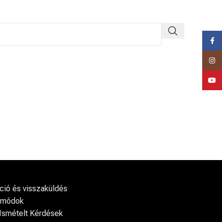
Faceb
Insta
YouTu
ió és visszaküldés
i módok
Ismételt Kérdések