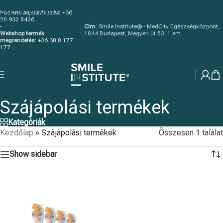
Skip to navigation
Páciens bejelentkezés:
+36
20 932 8426
Skip to main content
-
Cím:
Smile Institute® - MedCity Egészségközpont,
Webshop termék
1044 Budapest, Megyeri út 53. 1.em.
megrendelés:
+36 30 8 177
177
Szájápolási termékek
Kategóriák
Kezdőlap
»
Szájápolási termékek
Összesen 1 találat
Show sidebar