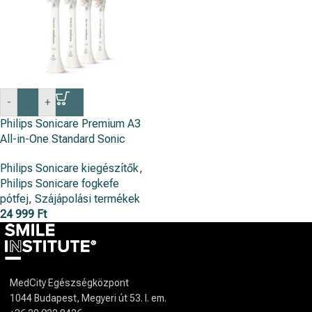
-
+
Philips Sonicare Premium A3
All-in-One Standard Sonic
fogkefefej (4db)
Philips Sonicare kiegészítők
,
Philips Sonicare fogkefe
pótfej
,
Szájápolási termékek
24 999
Ft
MedCity Egészségközpont
1044 Budapest, Megyeri út 53. I. em.