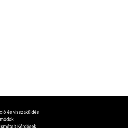
ió és visszaküldés
i módok
Ismételt Kérdések