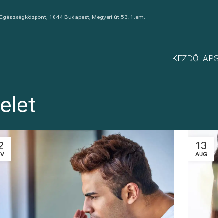
 Egészségközpont, 1044 Budapest, Megyeri út 53. 1.em.
KEZDŐLAP
elet
2
13
V
AUG