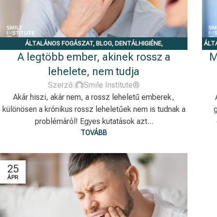
ÁLTALÁNOS FOGÁSZAT
,
BLOG
,
DENTÁLHIGIÉNE
,
ÁLT
A legtöbb ember, akinek rossz a
M
IMMUNRENDSZER
lehelete, nem tudja
Szerző:
Smile Institute®
Akár hiszi, akár nem, a rossz leheletű emberek,
különösen a krónikus rossz leheletűek nem is tudnak a
problémáról! Egyes kutatások azt...
TOVÁBB
25
ÁPR