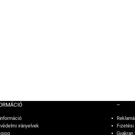
FORMÁCIÓ
–
információ
Reklamác
védelmi irányelvek
Fizetés
egjog
Gyakran 