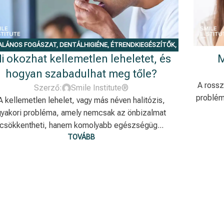
ALÁNOS FOGÁSZAT
,
DENTÁLHIGIÉNE
,
ÉTRENDKIEGÉSZÍTŐK
,
i okozhat kellemetlen leheletet, és
M
SMILE MAKEOVER
hogyan szabadulhat meg tőle?
A rossz
Szerző:
Smile Institute®
problém
A kellemetlen lehelet, vagy más néven halitózis,
gyakori probléma, amely nemcsak az önbizalmat
csökkentheti, hanem komolyabb egészségüg...
TOVÁBB