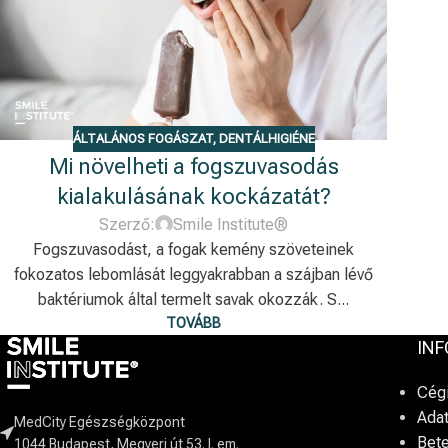
ÁLTALÁNOS FOGÁSZAT
,
DENTÁLHIGIÉNE
Mi növelheti a fogszuvasodás
kialakulásának kockázatát?
Szerző:
Smile Institute®
Fogszuvasodást, a fogak kemény szöveteinek
fokozatos lebomlását leggyakrabban a szájban lévő
baktériumok által termelt savak okozzák. S...
TOVÁBB
IN
Cég
Adat
MedCity Egészségközpont
Bet
1044 Budapest, Megyeri út 53. I. em.