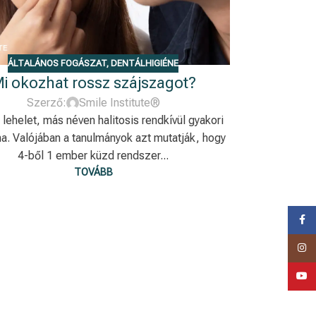
ÁLTALÁNOS FOGÁSZAT
,
DENTÁLHIGIÉNE
i okozhat rossz szájszagot?
Szerző:
Smile Institute®
 lehelet, más néven halitosis rendkívül gyakori
a. Valójában a tanulmányok azt mutatják, hogy
4-ből 1 ember küzd rendszer...
TOVÁBB
Faceb
Insta
YouTu