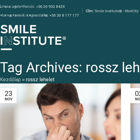
Skip to navigation
áciens bejelentkezés:
+36 20 932 8426
Cím:
Smile Institute® - MedCity
Skip to main content
ebshop termék megrendelés:
+36 30 8 177 177
Tag Archives: rossz leh
Kezdőlap
»
rossz lehelet
23
0
NOV
NO