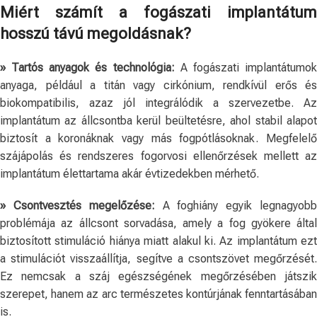
Miért számít a fogászati implantátum
hosszú távú megoldásnak?
» Tartós anyagok és technológia:
A fogászati implantátumo
anyaga, például a titán vagy cirkónium, rendkívül erős és
biokompatibilis, azaz jól integrálódik a szervezetbe. Az
implantátum az állcsontba kerül beültetésre, ahol stabil alapot
biztosít a koronáknak vagy más fogpótlásoknak. Megfelelő
szájápolás és rendszeres fogorvosi ellenőrzések mellett az
implantátum élettartama akár évtizedekben mérhető.
» Csontvesztés megelőzése:
A foghiány egyik legnagyobb
problémája az állcsont sorvadása, amely a fog gyökere által
biztosított stimuláció hiánya miatt alakul ki. Az implantátum ezt
a stimulációt visszaállítja, segítve a csontszövet megőrzését.
Ez nemcsak a száj egészségének megőrzésében játszik
szerepet, hanem az arc természetes kontúrjának fenntartásában
is.