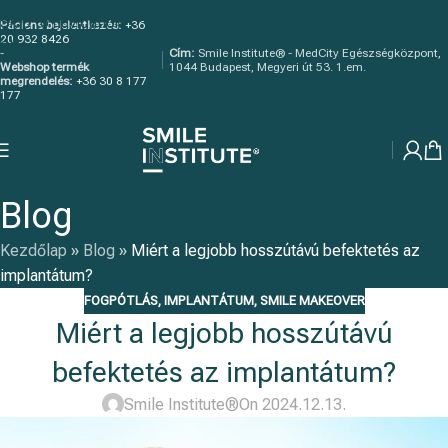
Skip to navigation
Páciens bejelentkezés:
+36
20 932 8426
Skip to main content
-
Cím:
Smile Institute® - MedCity Egészségközpont,
Webshop termék
1044 Budapest, Megyeri út 53. 1.em.
megrendelés:
+36 30 8 177
177
Blog
Kezdőlap
»
Blog
»
Miért a legjobb hosszútávú befektetés az
implantátum?
FOGPÓTLÁS
,
IMPLANTÁTUM
,
SMILE MAKEOVER
Miért a legjobb hosszútávú
befektetés az implantátum?
Smile Institute®
On 2024.12.13.