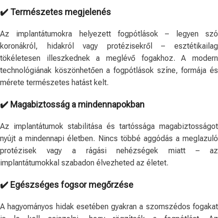
✔️ Természetes megjelenés
Az implantátumokra helyezett fogpótlások – legyen szó
koronákról, hidakról vagy protézisekről – esztétikailag
tökéletesen illeszkednek a meglévő fogakhoz. A modern
technológiának köszönhetően a fogpótlások színe, formája és
mérete természetes hatást kelt.
✔️
Magabiztosság a mindennapokban
Az implantátumok stabilitása és tartóssága magabiztosságot
nyújt a mindennapi életben. Nincs többé aggódás a meglazuló
protézisek vagy a rágási nehézségek miatt – az
implantátumokkal szabadon élvezheted az életet.
✔️
Egészséges fogsor megőrzése
A hagyományos hidak esetében gyakran a szomszédos fogakat