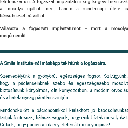
telefonszámon. A fogászati implantátum segítségével nemcsak
a mosolya újulhat meg, hanem a mindennapi élete is
kényelmesebbé válhat.
Válassza a fogászati implantátumot – mert a mosolya
megérdemli!
A Smile Institute-nál másképp tekintünk a fogászatra.
Szenvedélyünk a gyönyörű, egészséges fogsor. Szívügyünk,
hogy a pácienseinknek szebb és egészségesebb mosolyt
biztosítsunk kényelmes, elit környezetben, a modern orvoslás
és a hatékonyság páratlan szintjén.
Mindenekelőtt a pácienseinkkel kialakított jó kapcsolatunkat
tartjuk fontosnak, hálásak vagyunk, hogy ránk bízták mosolyukat.
Célunk, hogy pácienseink egy életen át mosolyogjanak!