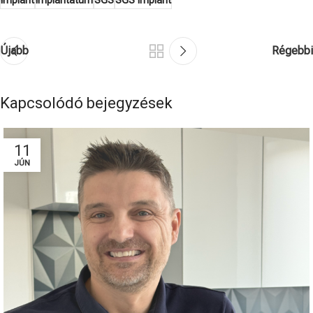
implant
implantátum
SGS
SGS implant
Újabb
Régebbi
Kapcsolódó bejegyzések
11
JÚN