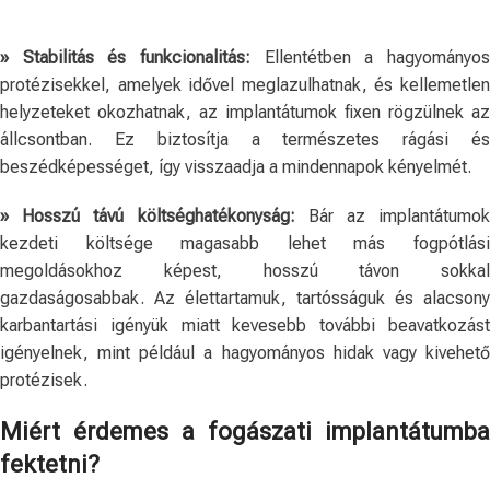
» Stabilitás és funkcionalitás:
Ellentétben a hagyományo
protézisekkel, amelyek idővel meglazulhatnak, és kellemetlen
helyzeteket okozhatnak, az implantátumok fixen rögzülnek az
állcsontban. Ez biztosítja a természetes rágási és
beszédképességet, így visszaadja a mindennapok kényelmét.
» Hosszú távú költséghatékonyság:
Bár az implantátumo
kezdeti költsége magasabb lehet más fogpótlási
megoldásokhoz képest, hosszú távon sokkal
gazdaságosabbak. Az élettartamuk, tartósságuk és alacsony
karbantartási igényük miatt kevesebb további beavatkozást
igényelnek, mint például a hagyományos hidak vagy kivehető
protézisek.
Miért érdemes a fogászati implantátumba
fektetni?