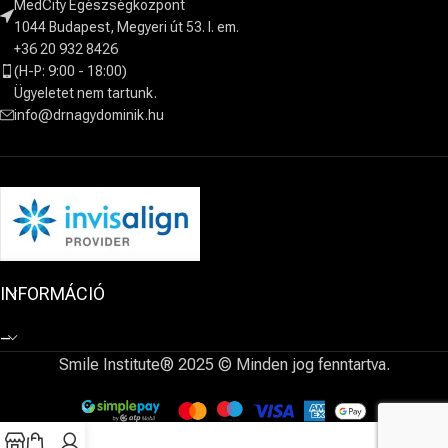
MedCity Egészségközpont
1044 Budapest, Megyeri út 53. I. em.
+36 20 932 8426
(H-P: 9:00 - 18:00)
Ügyeletet nem tartunk.
info@drnagydominik.hu
INFORMÁCIÓ
–
Smile Institute® 2025 © Minden jog fenntartva.