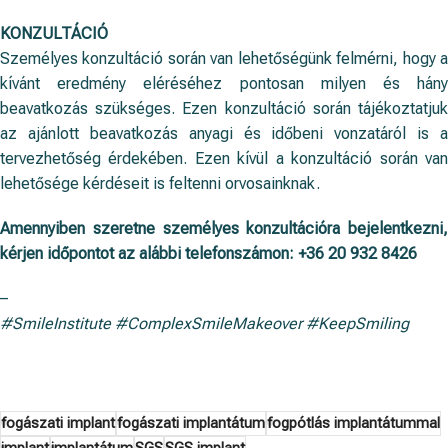
KONZULTÁCIÓ
Személyes konzultáció során van lehetőségünk felmérni, hogy a
kívánt eredmény eléréséhez pontosan milyen és hány
beavatkozás szükséges. Ezen konzultáció során tájékoztatjuk
az ajánlott beavatkozás anyagi és időbeni vonzatáról is a
tervezhetőség érdekében. Ezen kívül a konzultáció során van
lehetősége kérdéseit is feltenni orvosainknak.
Amennyiben szeretne személyes konzultációra bejelentkezni,
kérjen időpontot az alábbi telefonszámon:
+36 20 932 8426
–
#SmileInstitute #ComplexSmileMakeover #KeepSmiling
fogászati implant
fogászati implantátum
fogpótlás implantátummal