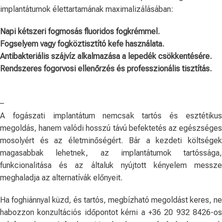
implantátumok élettartamának maximalizálásában:
Napi kétszeri fogmosás fluoridos fogkrémmel.
Fogselyem vagy fogköztisztító kefe használata.
Antibakteriális szájvíz alkalmazása a lepedék csökkentésére.
Rendszeres fogorvosi ellenőrzés és professzionális tisztítás.
–
A fogászati implantátum nemcsak tartós és esztétikus
megoldás, hanem valódi hosszú távú befektetés az egészséges
mosolyért és az életminőségért. Bár a kezdeti költségek
magasabbak lehetnek, az implantátumok tartóssága,
funkcionalitása és az általuk nyújtott kényelem messze
meghaladja az alternatívák előnyeit.
Ha foghiánnyal küzd, és tartós, megbízható megoldást keres, ne
habozzon konzultációs időpontot kérni a +36 20 932 8426-os