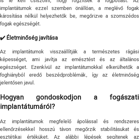
is le kell csiszolni, hogy rögzítsék a fogpótlást. Az
implantátumok ezzel szemben önállóan, a meglévő fogak
károsítása nélkül helyezhetők be, megőrizve a szomszédos
fogak egészségét.
✔️
Életminőség javítása
Az implantátumok visszaállítják a természetes rágási
képességet, ami javítja az emésztést és az általános
egészséget. Ezenkívül az implantátumokkal elkerülhetők a
foghiányból eredő beszédproblémák, így az életminőség
jelentősen javul.
Hogyan gondoskodjon a fogászati
implantátumáról?
Az implantátumok megfelelő ápolással és rendszeres
ellenőrzésekkel hosszú távon megőrzik stabilitásukat és
esztétikai értéküket. Az alábbi lépések segítenek az