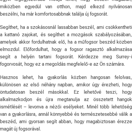
miközben egyedül van otthon, majd elkezd nyilvánosan
beszélni, ha már komfortosabbnak találja új fogsorát.
Segíthet, ha a szokásosnál lassabban beszél, ami csökkentheti
a kattanó zajokat, és segíthet a mozgások szabályozásában,
amelyek akkor fordulhatnak elő, ha a műfogsor beszéd közben
elmozdul. Előfordulhat, hogy a fogsor ragasztó alkalmazása
segít a helyén tartani fogsorát. Kérdezze meg Surrey-i
fogorvosát, hogy ez a megoldás megfelelő-e az Ön számára.
Hasznos lehet, ha gyakorlás közben hangosan felolvas,
különösen az első néhány napban, amikor úgy érezheti, hogy
öntudatosan beszél másokkal. Ez lehetővé teszi, hogy
alkalmazkodjon és újra megtanulja az összetett hangok
ismétlését – levonva a nézői esélyeket. Minél több lehetőség
van a gyakorlásra, annál könnyebbé és természetesebbé válik a
beszéd, ami gyorsan segít abban, hogy magabiztosan érezze
magát új fogsorával.