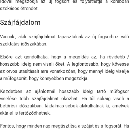
Idővel megszokja az új fogsort és folytathatja a korábban
szokásos étrendet.
Szájfájdalom
Vannak, akik szájfájdalmat tapasztalnak az új fogsorhoz való
szoktatás időszakában.
Elsőre azt gondolhatja, hogy a megoldás az, ha rövidebb /
hosszabb ideig nem viseli őket. A legfontosabb, hogy kövesse
az orvos utasításait arra vonatkozóan, hogy mennyi ideig viselje
a műfogsorát, hogy könnyebben megszokja.
Kezdetben az ajánlottnál hosszabb ideig tartó műfogsor
viselése több szájfájdalmat okozhat. Ha túl sokáig viseli a
betörési időszakban, fájdalmas sebek alakulhatnak ki, amelyek
akár el is fertőződhetnek.
Fontos, hogy minden nap megtisztítsa a száját és a fogsorát. Ha