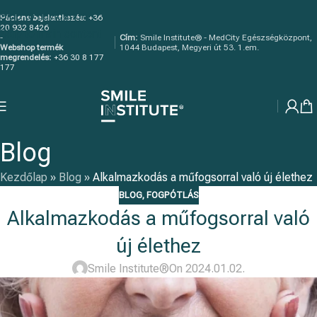
Skip to navigation
Páciens bejelentkezés:
+36
20 932 8426
Skip to main content
-
Cím:
Smile Institute® - MedCity Egészségközpont,
Webshop termék
1044 Budapest, Megyeri út 53. 1.em.
megrendelés:
+36 30 8 177
177
Blog
Kezdőlap
»
Blog
»
Alkalmazkodás a műfogsorral való új élethez
BLOG
,
FOGPÓTLÁS
Alkalmazkodás a műfogsorral való
új élethez
Smile Institute®
On 2024.01.02.