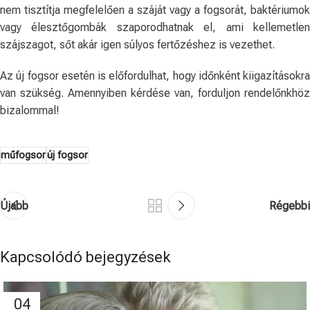
nem tisztítja megfelelően a száját vagy a fogsorát, baktériumok
vagy élesztőgombák szaporodhatnak el, ami kellemetlen
szájszagot, sőt akár igen súlyos fertőzéshez is vezethet.
Az új fogsor esetén is előfordulhat, hogy időnként kiigazításokra
van szükség. Amennyiben kérdése van, forduljon rendelőnkhöz
bizalommal!
műfogsor
új fogsor
Újabb
Régebbi
Kapcsolódó bejegyzések
04