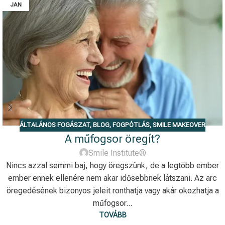
JAN
ÁLTALÁNOS FOGÁSZAT
,
BLOG
,
FOGPÓTLÁS
,
SMILE MAKEOVER
A műfogsor öregít?
Smile Institute®
Nincs azzal semmi baj, hogy öregszünk, de a legtöbb ember
ember ennek ellenére nem akar idősebbnek látszani. Az arc
öregedésének bizonyos jeleit ronthatja vagy akár okozhatja a
műfogsor...
TOVÁBB