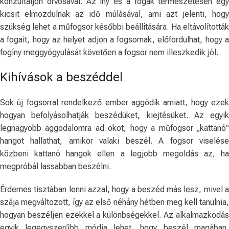
konzultáljon orvosával. Az íny és a fogak természetesen egy
kicsit elmozdulnak az idő múlásával, ami azt jelenti, hogy
szükség lehet a műfogsor későbbi beállítására. Ha eltávolították
a fogait, hogy az helyet adjon a fogsornak, előfordulhat, hogy a
fogíny meggyógyulását követően a fogsor nem illeszkedik jól.
Kihívások a beszéddel
Sok új fogsorral rendelkező ember aggódik amiatt, hogy ezek
hogyan befolyásolhatják beszédüket, kiejtésüket. Az egyik
legnagyobb aggodalomra ad okot, hogy a műfogsor „kattanó”
hangot hallathat, amikor valaki beszél. A fogsor viselése
közbeni kattanó hangok ellen a legjobb megoldás az, ha
megpróbál lassabban beszélni.
Érdemes tisztában lenni azzal, hogy a beszéd más lesz, mivel a
szája megváltozott, így az első néhány hétben meg kell tanulnia,
hogyan beszéljen ezekkel a különbségekkel. Az alkalmazkodás
egyik legegyszerűbb módja lehet, hogy beszél magában,