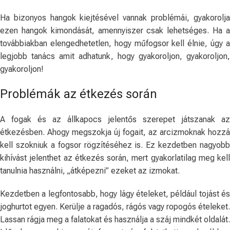
Ha bizonyos hangok kiejtésével vannak problémái, gyakorolja
ezen hangok kimondását, amennyiszer csak lehetséges. Ha a
továbbiakban elengedhetetlen, hogy műfogsor kell élnie, úgy a
legjobb tanács amit adhatunk, hogy gyakoroljon, gyakoroljon,
gyakoroljon!
Problémák az étkezés során
A fogak és az állkapocs jelentős szerepet játszanak az
étkezésben. Ahogy megszokja új fogait, az arcizmoknak hozzá
kell szokniuk a fogsor rögzítéséhez is. Ez kezdetben nagyobb
kihívást jelenthet az étkezés során, mert gyakorlatilag meg kell
tanulnia használni, „átképezni” ezeket az izmokat.
Kezdetben a legfontosabb, hogy lágy ételeket, például tojást és
joghurtot egyen. Kerülje a ragadós, rágós vagy ropogós ételeket.
Lassan rágja meg a falatokat és használja a száj mindkét oldalát.