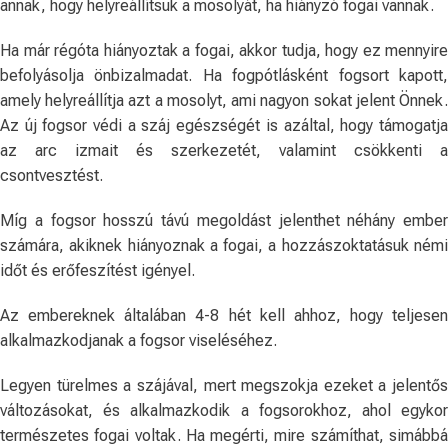
annak, hogy helyreállítsuk a mosolyát, ha hiányzó fogai vannak.
Ha már régóta hiányoztak a fogai, akkor tudja, hogy ez mennyire
befolyásolja önbizalmadat. Ha fogpótlásként fogsort kapott,
amely helyreállítja azt a mosolyt, ami nagyon sokat jelent Önnek.
Az új fogsor védi a száj egészségét is azáltal, hogy támogatja
az arc izmait és szerkezetét, valamint csökkenti a
csontvesztést.
Míg a fogsor hosszú távú megoldást jelenthet néhány ember
számára, akiknek hiányoznak a fogai, a hozzászoktatásuk némi
időt és erőfeszítést igényel.
Az embereknek általában 4-8 hét kell ahhoz, hogy teljesen
alkalmazkodjanak a fogsor viseléséhez.
Legyen türelmes a szájával, mert megszokja ezeket a jelentős
változásokat, és alkalmazkodik a fogsorokhoz, ahol egykor
természetes fogai voltak. Ha megérti, mire számíthat, simábbá