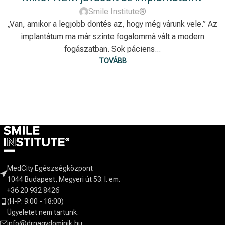
Smile Institute®
„Van, amikor a legjobb döntés az, hogy még várunk vele.” Az
implantátum ma már szinte fogalommá vált a modern
fogászatban. Sok páciens...
TOVÁBB
MedCity Egészségközpont
1044 Budapest, Megyeri út 53. I. em.
+36 20 932 8426
(H-P: 9:00 - 18:00)
Ügyeletet nem tartunk.
info@drnagydominik.hu