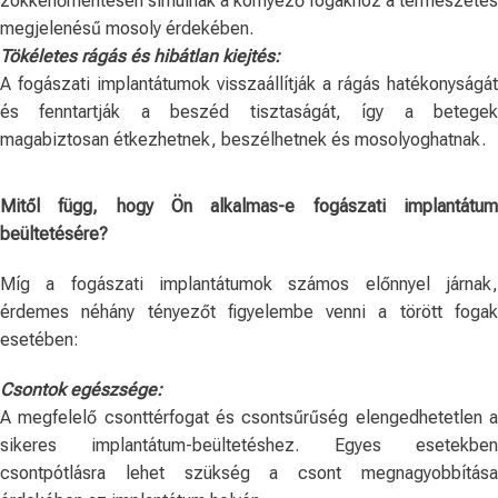
zökkenőmentesen simulnak a környező fogakhoz a természetes
megjelenésű mosoly érdekében.
Tökéletes rágás és hibátlan kiejtés:
A fogászati ​​implantátumok visszaállítják a rágás hatékonyságát
és fenntartják a beszéd tisztaságát, így a betegek
magabiztosan étkezhetnek, beszélhetnek és mosolyoghatnak.
Mitől függ, hogy Ön alkalmas-e fogászati implantátum
beültetésére?
Míg a fogászati ​​implantátumok számos előnnyel járnak,
érdemes néhány tényezőt figyelembe venni a törött fogak
esetében:
Csontok egészsége:
A megfelelő csonttérfogat és csontsűrűség elengedhetetlen a
sikeres implantátum-beültetéshez. Egyes esetekben
csontpótlásra lehet szükség a csont megnagyobbítása