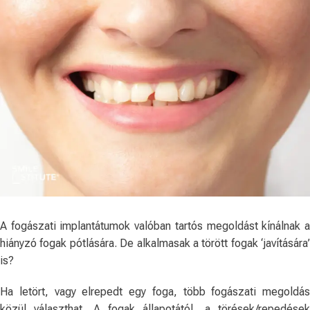
A fogászati ​​implantátumok valóban tartós megoldást kínálnak a
hiányzó fogak pótlására. De alkalmasak a törött fogak ‘javítására’
is?
Ha letört, vagy elrepedt egy foga, több fogászati ​​megoldás
közül választhat. A fogak állapotától, a törések/repedések