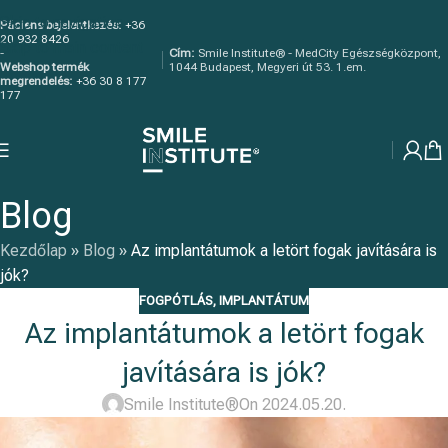
Skip to navigation
Páciens bejelentkezés:
+36
20 932 8426
Skip to main content
-
Cím:
Smile Institute® - MedCity Egészségközpont,
Webshop termék
1044 Budapest, Megyeri út 53. 1.em.
megrendelés:
+36 30 8 177
177
Blog
Kezdőlap
»
Blog
»
Az implantátumok a letört fogak javítására is
jók?
FOGPÓTLÁS
,
IMPLANTÁTUM
Az implantátumok a letört fogak
javítására is jók?
Smile Institute®
On 2024.05.20.