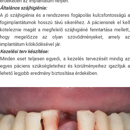
érdekében az implantátum helyén.
Általános szájhigiénia:
A jó szájhigiénia és a rendszeres fogápolás kulcsfontosságú a
fogimplantátumok hosszú távú sikeréhez. A páciensnek el kell
köteleznie magát a megfelelő szájhigiéné fenntartása mellett,
hogy megelőzze az olyan szövődményeket, amely az
implantátum kilökődésével jár.
Kezelési terv készítése:
Minden eset teljesen egyedi, a kezelés tervezését mindig az
egyes páciens szükségleteihez és körülményeihez igazítjuk a
lehető legjobb eredmény biztosítása érdekében.