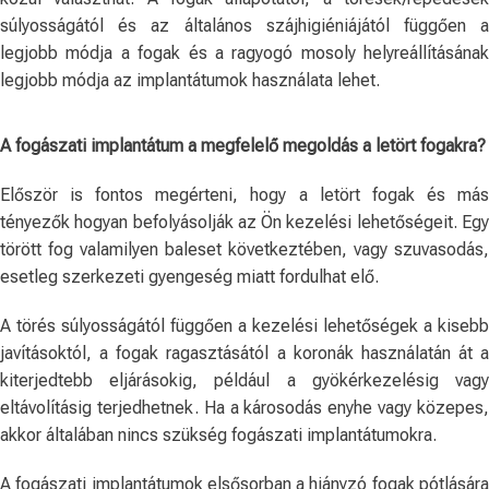
súlyosságától és az általános szájhigiéniájától függően a
legjobb módja a fogak és a ragyogó mosoly helyreállításának
legjobb módja az implantátumok használata lehet.
A fogászati ​​implantátum a megfelelő megoldás a letört fogakra?
Először is fontos megérteni, hogy a letört fogak és más
tényezők hogyan befolyásolják az Ön kezelési lehetőségeit. Egy
törött fog valamilyen baleset következtében, vagy szuvasodás,
esetleg szerkezeti gyengeség miatt fordulhat elő.
A törés súlyosságától függően a kezelési lehetőségek a kisebb
javításoktól, a fogak ragasztásától a koronák használatán át a
kiterjedtebb eljárásokig, például a gyökérkezelésig vagy
eltávolításig terjedhetnek. Ha a károsodás enyhe vagy közepes,
akkor általában nincs szükség fogászati ​​implantátumokra.
A fogászati ​​implantátumok elsősorban a hiányzó fogak pótlására