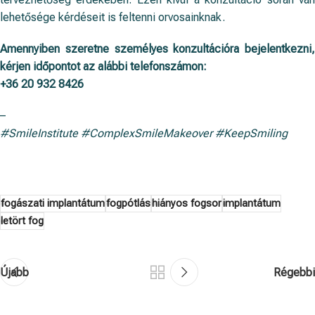
lehetősége kérdéseit is feltenni orvosainknak.
Amennyiben szeretne személyes konzultációra bejelentkezni,
kérjen időpontot az alábbi telefonszámon:
+36 20 932 8426
–
#SmileInstitute #ComplexSmileMakeover #KeepSmiling
fogászati implantátum
fogpótlás
hiányos fogsor
implantátum
letört fog
Újabb
Régebbi